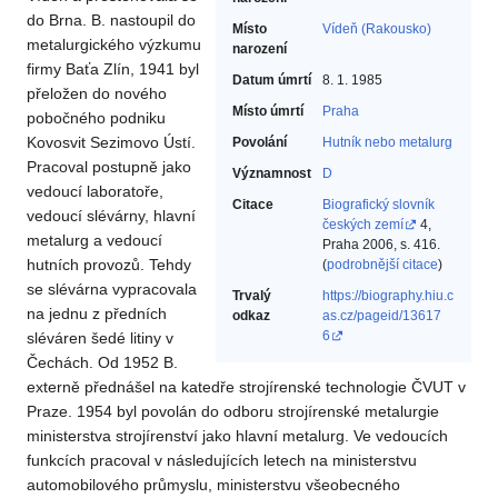
do Brna. B. nastoupil do
Místo
Vídeň (Rakousko)
metalurgického výzkumu
narození
firmy Baťa Zlín, 1941 byl
Datum úmrtí
8. 1. 1985
přeložen do nového
Místo úmrtí
Praha
pobočného podniku
Kovosvit Sezimovo Ústí.
Povolání
Hutník nebo metalurg‎
Pracoval postupně jako
Významnost
D
vedoucí laboratoře,
Citace
Biografický slovník
vedoucí slévárny, hlavní
českých zemí
4,
metalurg a vedoucí
Praha 2006, s. 416.
hutních provozů. Tehdy
(
podrobnější citace
)
se slévárna vypracovala
Trvalý
https://biography.hiu.c
na jednu z předních
odkaz
as.cz/pageid/13617
6
sléváren šedé litiny v
Čechách. Od 1952 B.
externě přednášel na katedře strojírenské technologie ČVUT v
Praze. 1954 byl povolán do odboru strojírenské metalurgie
ministerstva strojírenství jako hlavní metalurg. Ve vedoucích
funkcích pracoval v následujících letech na ministerstvu
automobilového průmyslu, ministerstvu všeobecného