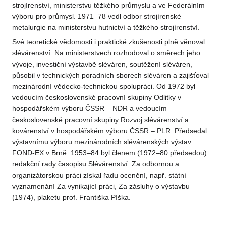
strojírenství, ministerstvu těžkého průmyslu a ve Federálním
výboru pro průmysl. 1971–78 vedl odbor strojírenské
metalurgie na ministerstvu hutnictví a těžkého strojírenství.
Své teoretické vědomosti i praktické zkušenosti plně věnoval
slévárenství. Na ministerstvech rozhodoval o směrech jeho
vývoje, investiční výstavbě sléváren, soutěžení sléváren,
působil v technických poradních sborech sléváren a zajišťoval
mezinárodní vědecko-technickou spolupráci. Od 1972 byl
vedoucím československé pracovní skupiny Odlitky v
hospodářském výboru ČSSR – NDR a vedoucím
československé pracovní skupiny Rozvoj slévárenství a
kovárenství v hospodářském výboru ČSSR – PLR. Předsedal
výstavnímu výboru mezinárodních slévárenských výstav
FOND-EX v Brně. 1953–84 byl členem (1972–80 předsedou)
redakční rady časopisu Slévárenství. Za odbornou a
organizátorskou práci získal řadu ocenění, např. státní
vyznamenání Za vynikající práci, Za zásluhy o výstavbu
(1974), plaketu prof. Františka Píška.