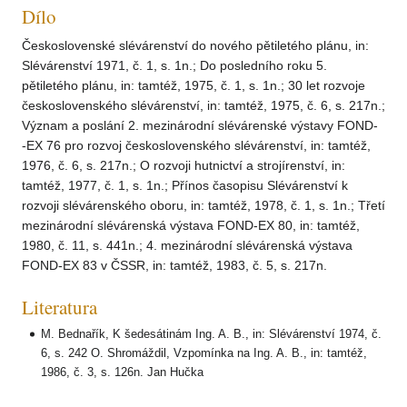
Dílo
Československé slévárenství do nového pětiletého plánu, in:
Slévárenství 1971, č. 1, s. 1n.; Do posledního roku 5.
pětiletého plánu, in: tamtéž, 1975, č. 1, s. 1n.; 30 let rozvoje
československého slévárenství, in: tamtéž, 1975, č. 6, s. 217n.;
Význam a poslání 2. mezinárodní slévárenské výstavy FOND-
-EX 76 pro rozvoj československého slévárenství, in: tamtéž,
1976, č. 6, s. 217n.; O rozvoji hutnictví a strojírenství, in:
tamtéž, 1977, č. 1, s. 1n.; Přínos časopisu Slévárenství k
rozvoji slévárenského oboru, in: tamtéž, 1978, č. 1, s. 1n.; Třetí
mezinárodní slévárenská výstava FOND-EX 80, in: tamtéž,
1980, č. 11, s. 441n.; 4. mezinárodní slévárenská výstava
FOND-EX 83 v ČSSR, in: tamtéž, 1983, č. 5, s. 217n.
Literatura
M. Bednařík, K šedesátinám Ing. A. B., in: Slévárenství 1974, č.
6, s. 242 O. Shromáždil, Vzpomínka na Ing. A. B., in: tamtéž,
1986, č. 3, s. 126n. Jan Hučka