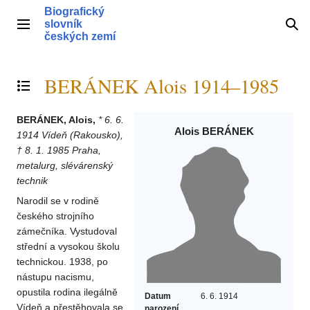
Přeskočit
Biografický
na
slovník
Hlavní menu
Hle
obsah
českých zemí
BERÁNEK Alois 1914–1985
Přepnout obsah
BERÁNEK, Alois,
* 6. 6.
Alois BERÁNEK
1914 Vídeň (Rakousko),
† 8. 1. 1985 Praha,
metalurg, slévárenský
technik
Narodil se v rodině
českého strojního
zámečníka. Vystudoval
střední a vysokou školu
technickou. 1938, po
nástupu nacismu,
opustila rodina ilegálně
Datum
6. 6. 1914
Vídeň a přestěhovala se
narození