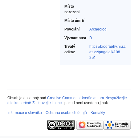
Místo
narození
Místo úmrtí
Povolání
Archeolog‎
Významnost
D
Trvalý
https://biography.hiu.c
odkaz
as.cz/pageid/4108
2
Obsah je dostupný pod
Creative Commons Uveďte autora-Nevyužívejte
dílo komerčně-Zachovejte licenci
, pokud není uvedeno jinak.
Informace o slovníku
Ochrana osobních údajů
Kontakty