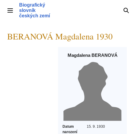
Přeskočit
Biografický
na
slovník
Hlavní menu
Hle
obsah
českých zemí
BERANOVÁ Magdalena 1930
Magdalena BERANOVÁ
Datum
15. 9. 1930
narození