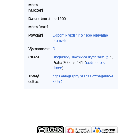
Místo
narození
Datum úmrtí
po 1900
Místo úmrtí
Povolání
Odborník textilního nebo oděvního
průmyslu‎
Významnost
D
Citace
Biografický slovník českých zemí
4,
Praha 2006, s. 141. (
podrobnější
citace
)
Trvalý
https://biography.hiu.cas.cz/pageid/54
odkaz
849