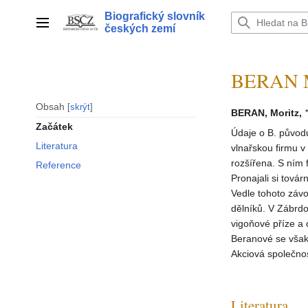
Přeskočit
Biografický slovník
na
Hlavní menu
českých zemí
obsah
BERAN M
Obsah
skrýt
BERAN, Moritz,
Začátek
Údaje o B. původu
Literatura
vlnařskou firmu v
rozšířena. S ním 
Reference
Pronajali si tová
Vedle tohoto závo
dělníků. V Zábrdo
vigoňové příze a 
Beranové se však 
Akciová společnos
Literatura