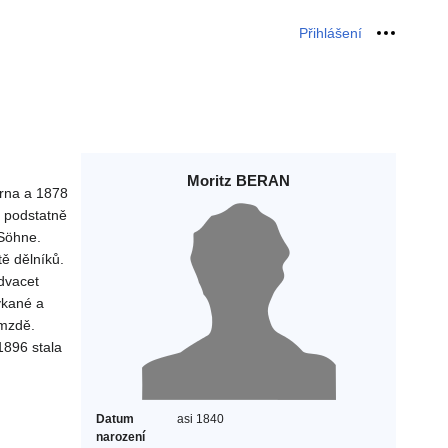
Přihlášení
Osobní 
Moritz BERAN
Brna a 1878
y podstatně
 Söhne.
tě dělníků.
dvacet
ykané a
 mzdě.
1896 stala
Datum
asi 1840
narození