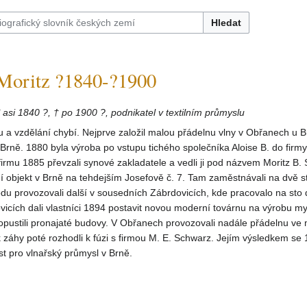
Hledat
oritz ?1840-?1900
* asi 1840 ?, † po 1900 ?, podnikatel v textilním průmyslu
 a vzdělání chybí. Nejprve založil malou přádelnu vlny v Obřanech u 
 Brně. 1880 byla výroba po vstupu tichého společníka Aloise B. do firm
firmu 1885 převzali synové zakladatele a vedli ji pod názvem Moritz B.
rní objekt v Brně na tehdejším Josefově č. 7. Tam zaměstnávali na dvě s
du provozovali další v sousedních Zábrdovicích, kde pracovalo na sto 
vicích dali vlastníci 1894 postavit novou moderní továrnu na výrobu m
opustili pronajaté budovy. V Obřanech provozovali nadále přádelnu ve
záhy poté rozhodli k fúzi s firmou M. E. Schwarz. Jejím výsledkem se 
t pro vlnařský průmysl v Brně.