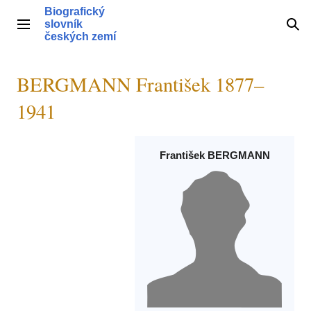
Přeskočit
Biografický
na
slovník
Hlavní menu
Hle
obsah
českých zemí
BERGMANN František 1877–
1941
František BERGMANN