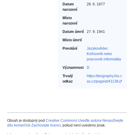
Datum
26. 6. 1877
narození
Místo
narození
Datum úmrtí
27. 9. 1941
Místo úmrtí
Povolání
Jazykovědec‎
Knihovník nebo
pracovník informatiky‎
Významnost
D
Trvalý
https://biography.hiu.c
odkaz
as.cz/pageid/41138
Obsah je dostupný pod
Creative Commons Uveďte autora-Nevyužívejte
dílo komerčně-Zachovejte licenci
, pokud není uvedeno jinak.