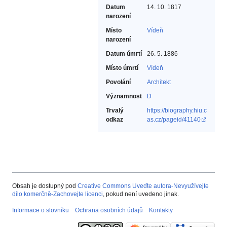
Datum
14. 10. 1817
narození
Místo
Vídeň
narození
Datum úmrtí
26. 5. 1886
Místo úmrtí
Vídeň
Povolání
Architekt‎
Významnost
D
Trvalý
https://biography.hiu.c
odkaz
as.cz/pageid/41140
Obsah je dostupný pod
Creative Commons Uveďte autora-Nevyužívejte
dílo komerčně-Zachovejte licenci
, pokud není uvedeno jinak.
Informace o slovníku
Ochrana osobních údajů
Kontakty