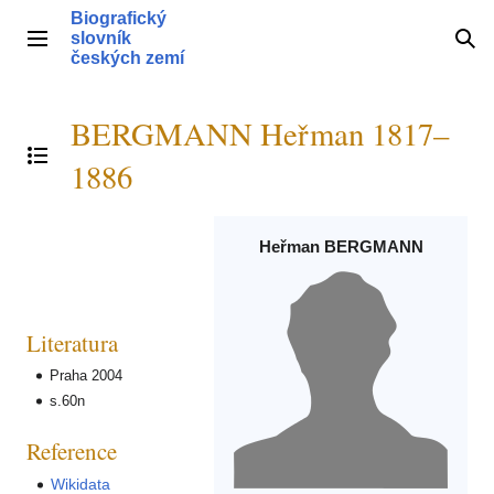
Přeskočit
Biografický
na
slovník
Hlavní menu
Hle
obsah
českých zemí
BERGMANN Heřman 1817–
Přepnout obsah
1886
Heřman BERGMANN
Literatura
Praha 2004
s.60n
Reference
Wikidata