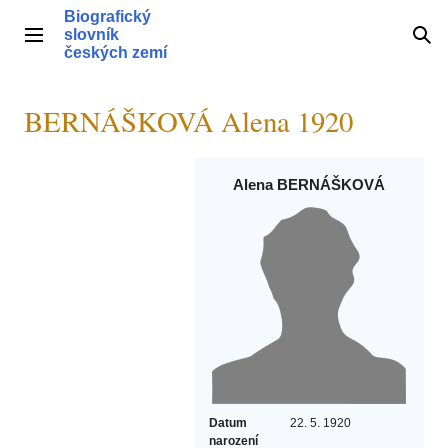
Přeskočit
Biografický
na
slovník
Hlavní menu
Hle
obsah
českých zemí
BERNÁŠKOVÁ Alena 1920
Alena BERNÁŠKOVÁ
Datum
22. 5. 1920
narození