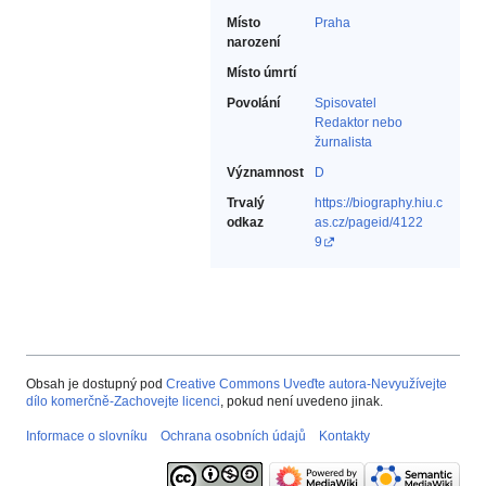
Místo
Praha
narození
Místo úmrtí
Povolání
Spisovatel‎
Redaktor nebo
žurnalista‎
Významnost
D
Trvalý
https://biography.hiu.c
odkaz
as.cz/pageid/4122
9
Obsah je dostupný pod
Creative Commons Uveďte autora-Nevyužívejte
dílo komerčně-Zachovejte licenci
, pokud není uvedeno jinak.
Informace o slovníku
Ochrana osobních údajů
Kontakty