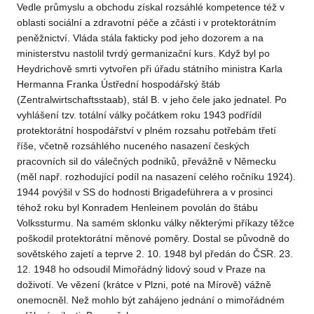
Vedle průmyslu a obchodu získal rozsáhlé kompetence též v
oblasti sociální a zdravotní péče a zčásti i v protektorátním
peněžnictví. Vláda stála fakticky pod jeho dozorem a na
ministerstvu nastolil tvrdý germanizační kurs. Když byl po
Heydrichově smrti vytvořen při úřadu státního ministra Karla
Hermanna Franka Ústřední hospodářský štáb
(Zentralwirtschaftsstaab), stál B. v jeho čele jako jednatel. Po
vyhlášení tzv. totální války počátkem roku 1943 podřídil
protektorátní hospodářství v plném rozsahu potřebám třetí
říše, včetně rozsáhlého nuceného nasazení českých
pracovních sil do válečných podniků, převážně v Německu
(měl např. rozhodující podíl na nasazení celého ročníku 1924).
1944 povýšil v SS do hodnosti Brigadeführera a v prosinci
téhož roku byl Konradem Henleinem povolán do štábu
Volkssturmu. Na samém sklonku války některými příkazy těžce
poškodil protektorátní měnové poměry. Dostal se původně do
sovětského zajetí a teprve 2. 10. 1948 byl předán do ČSR. 23.
12. 1948 ho odsoudil Mimořádný lidový soud v Praze na
doživotí. Ve vězení (krátce v Plzni, poté na Mírově) vážně
onemocněl. Než mohlo být zahájeno jednání o mimořádném