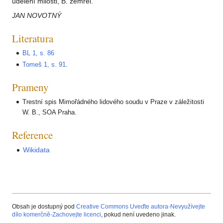
udělení milosti, B. zemřel.
JAN NOVOTNÝ
Literatura
BL 1, s. 86
Tomeš 1, s. 91
.
Prameny
Trestní spis Mimořádného lidového soudu v Praze v záležitosti
W. B., SOA Praha.
Reference
Wikidata
Obsah je dostupný pod
Creative Commons Uveďte autora-Nevyužívejte
dílo komerčně-Zachovejte licenci
, pokud není uvedeno jinak.