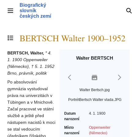
Přeskočit
Biografický
na
slovník
Hlavní menu
Hle
obsah
českých zemí
BERTSCH Walter 1900–1952
Přepnout obsah
BERTSCH, Walter,
* 4.
Walter BERTSCH
1. 1900 Oppenweiler
(Německo), † 5. 1. 1952
Brno, právník, politik
Po absolvování
gymnázia vystudoval
Walter Bertsch.jpg
práva na univerzitách v
PortrétBertsch Walter vlada.JPG
Tübingen a v Mnichově.
Začal pracovat ve státní
Datum
4. 1. 1900
službě a ještě před
narození
nástupem nacistů k moci
Místo
Oppenweiler
se stal vedoucím
narození
(Německo)
úředníkem říšského