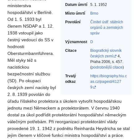
Datum úmrtí
5. 1. 1952
ministerstva
hospodářství v Berlíně.
Místo úmrtí
Brno
Od 1. 5. 1933 byl
Povolání
Činitel ústř. státních
členem NSDAP a 1. 12.
orgánů a zemských
1938 vstoupil jako
správ‎
čestný vedoucí do SS v
Významnost
D
hodnosti
Citace
Biografický slovník
Obersturmbannführera.
českých zemí
4,
Měl styky též s
Praha 2006, s. 457.
nacistickou
(
podrobnější citace
)
bezpečnostní službou
Trvalý
https://biography.hiu.c
(SD). Po okupaci
odkaz
as.cz/pageid/4127
českých zemí nacisty byl
9
2. 8. 1939 povolán do
úřadu říšského protektora s úkolem vytvořit hospodářskou
jednotu mezi Německem a protektorátem. V červnu 1940
dostal za úkol podřídit protektorátní hospodářství německým
válečným potřebám. Při reorganizaci protektorátní vlády
provedené 19. 1. 1942 z podnětu Reinharda Heydricha se stal
jejím členem v klíčové funkci ministra hospodářství a práce.