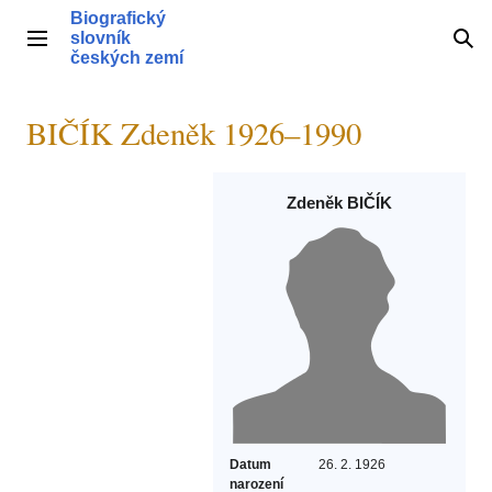
Přeskočit
Biografický
na
slovník
Hlavní menu
Hle
obsah
českých zemí
BIČÍK Zdeněk 1926–1990
Zdeněk BIČÍK
Datum
26. 2. 1926
narození