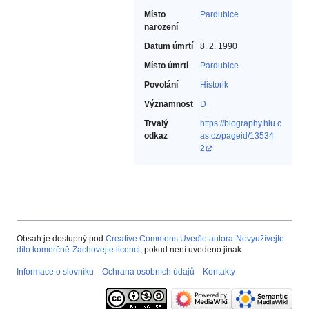
Místo
Pardubice
narození
Datum úmrtí
8. 2. 1990
Místo úmrtí
Pardubice
Povolání
Historik‎
Významnost
D
Trvalý
https://biography.hiu.c
odkaz
as.cz/pageid/13534
2
Obsah je dostupný pod
Creative Commons Uveďte autora-Nevyužívejte
dílo komerčně-Zachovejte licenci
, pokud není uvedeno jinak.
Informace o slovníku
Ochrana osobních údajů
Kontakty