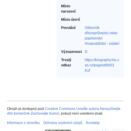
Místo
narození
Místo úmrtí
Povolání
Odborník
dřevoprůmyslu nebo
papírenství‎
Hospodářství - ostatní‎
Významnost
D
Trvalý
https://biography.hiu.c
odkaz
as.cz/pageid/8003
8
Obsah je dostupný pod
Creative Commons Uveďte autora-Nevyužívejte
dílo komerčně-Zachovejte licenci
, pokud není uvedeno jinak.
Informace o slovníku
Ochrana osobních údajů
Kontakty