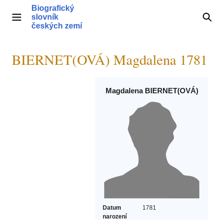
Přeskočit
Biografický
na
slovník
Hlavní menu
Hle
obsah
českých zemí
BIERNET(OVÁ) Magdalena 1781
Magdalena BIERNET(OVÁ)
Datum
1781
narození