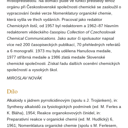
místopředsedou. Na domácí půdě ve funkci předsedy téhož
orgánu při Československé společnosti chemické se zasloužil o
vypracování české verze
Nomenklatury
organické
chemie
,
která vyšla ve třech vydáních. Pracoval jako redaktor
Chemických
listů
, od 1957 byl redaktorem a 1962–87 hlavním
redaktorem vědeckého časopisu
Collection
of Czechoslovak
Chemical
Communications
. Jako autor či spoluautor napsal
více než 200 časopiseckých publikací, 70 přehledných referátů
a 6 monografií. 1973 mu byla udělena Hanušova medaile,
1977 stříbrná medaile a 1986 zlatá medaile Slovenské
chemické společnosti. Získal řadu dalších ocenění chemických
společností a vysokých škol.
MIROSLAV NOVÁK
Dílo
Alkaloidy s jádrem pyrrolicidinovým (spolu s J. Trojánkem), in:
Synthesy alkaloidů za fysiologických podmínek (ed. M. Ferles a
K. Bláha), 1954; Reakce organokovových činidel, in:
Preparativní reakce v organické chemii (ed. M. Hudlický) 6,
1961; Nomenklatura organické chemie (spolu s M. Ferlesem,