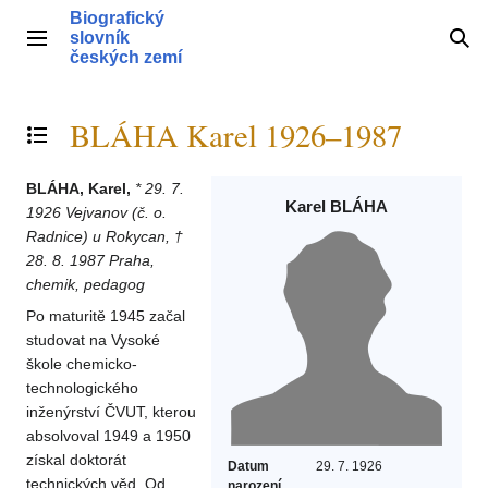
Přeskočit
Biografický
na
slovník
Hlavní menu
Hle
obsah
českých zemí
BLÁHA Karel 1926–1987
Přepnout obsah
BLÁHA, Karel,
* 29. 7.
Karel BLÁHA
1926 Vejvanov (č. o.
Radnice) u Rokycan, †
28. 8. 1987 Praha,
chemik, pedagog
Po maturitě 1945 začal
studovat na Vysoké
škole chemicko-
technologického
inženýrství ČVUT, kterou
absolvoval 1949 a 1950
získal doktorát
Datum
29. 7. 1926
technických věd. Od
narození