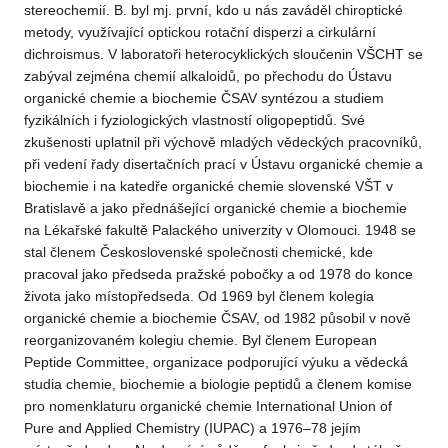
stereochemií. B. byl mj. první, kdo u nás zaváděl chiroptické
metody, využívající optickou rotační disperzi a cirkulární
dichroismus. V laboratoři heterocyklických sloučenin VŠCHT se
zabýval zejména chemií alkaloidů, po přechodu do Ústavu
organické chemie a biochemie ČSAV syntézou a studiem
fyzikálních i fyziologických vlastností oligopeptidů. Své
zkušenosti uplatnil při výchově mladých vědeckých pracovníků,
při vedení řady disertačních prací v Ústavu organické chemie a
biochemie i na katedře organické chemie slovenské VŠT v
Bratislavě a jako přednášející organické chemie a biochemie
na Lékařské fakultě Palackého univerzity v Olomouci. 1948 se
stal členem Československé společnosti chemické, kde
pracoval jako předseda pražské pobočky a od 1978 do konce
života jako místopředseda. Od 1969 byl členem kolegia
organické chemie a biochemie ČSAV, od 1982 působil v nově
reorganizovaném kolegiu chemie. Byl členem European
Peptide Committee, organizace podporující výuku a vědecká
studia chemie, biochemie a biologie peptidů a členem komise
pro nomenklaturu organické chemie International Union of
Pure and Applied Chemistry (IUPAC) a 1976–78 jejím