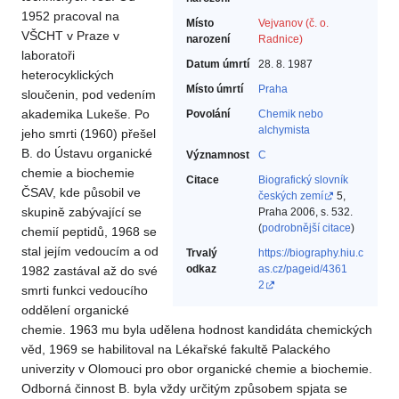
1952 pracoval na
Místo
Vejvanov (č. o.
VŠCHT v Praze v
narození
Radnice)
laboratoři
Datum úmrtí
28. 8. 1987
heterocyklických
Místo úmrtí
Praha
sloučenin, pod vedením
akademika Lukeše. Po
Povolání
Chemik nebo
alchymista‎
jeho smrti (1960) přešel
B. do Ústavu organické
Významnost
C
chemie a biochemie
Citace
Biografický slovník
ČSAV, kde působil ve
českých zemí
5,
skupině zabývající se
Praha 2006, s. 532.
(
podrobnější citace
)
chemií peptidů, 1968 se
stal jejím vedoucím a od
Trvalý
https://biography.hiu.c
odkaz
as.cz/pageid/4361
1982 zastával až do své
2
smrti funkci vedoucího
oddělení organické
chemie. 1963 mu byla udělena hodnost kandidáta chemických
věd, 1969 se habilitoval na Lékařské fakultě Palackého
univerzity v Olomouci pro obor organické chemie a biochemie.
Odborná činnost B. byla vždy určitým způsobem spjata se