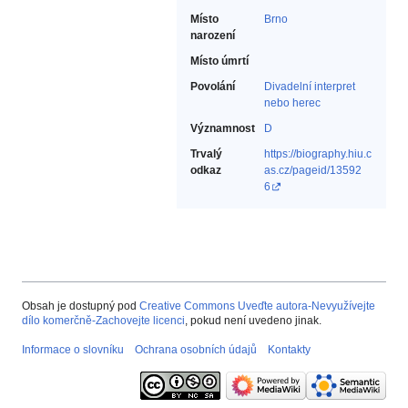
Místo
Brno
narození
Místo úmrtí
Povolání
Divadelní interpret
nebo herec‎
Významnost
D
Trvalý
https://biography.hiu.c
odkaz
as.cz/pageid/13592
6
Obsah je dostupný pod
Creative Commons Uveďte autora-Nevyužívejte
dílo komerčně-Zachovejte licenci
, pokud není uvedeno jinak.
Informace o slovníku
Ochrana osobních údajů
Kontakty