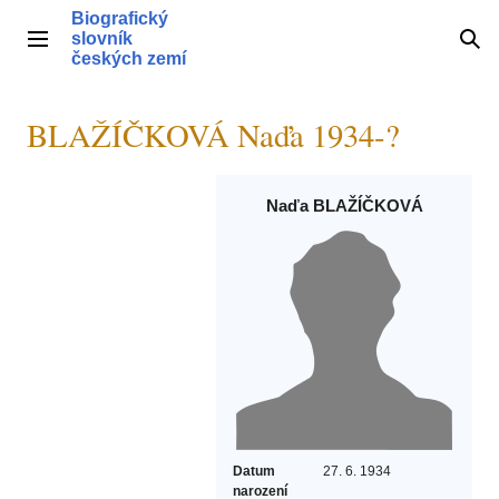
Přeskočit
Biografický
na
slovník
Hlavní menu
Hle
obsah
českých zemí
BLAŽÍČKOVÁ Naďa 1934-?
Naďa BLAŽÍČKOVÁ
Datum
27. 6. 1934
narození