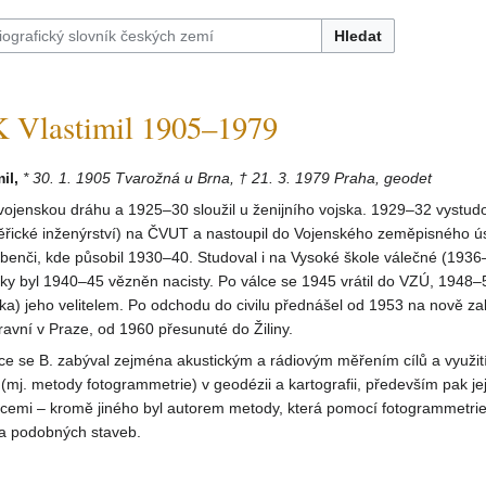
Hledat
Vlastimil 1905–1979
il,
* 30. 1. 1905 Tvarožná u Brna, † 21. 3. 1979 Praha, geodet
 vojenskou dráhu a 1925–30 sloužil u ženijního vojska. 1929–32 vystud
řické inženýrství) na ČVUT a nastoupil do Vojenského zeměpisného ú
benči, kde působil 1930–40. Studoval i na Vysoké škole válečné (1936
ky byl 1940–45 vězněn nacisty. Po válce se 1945 vrátil do VZÚ, 1948–5
ka) jeho velitelem. Po odchodu do civilu přednášel od 1953 na nově z
avní v Praze, od 1960 přesunuté do Žiliny.
ce se B. zabýval zejména akustickým a rádiovým měřením cílů a využi
(mj. metody fotogrammetrie) v geodézii a kartografii, především pak jej
acemi – kromě jiného byl autorem metody, která pomocí fotogrammetrie 
 a podobných staveb.