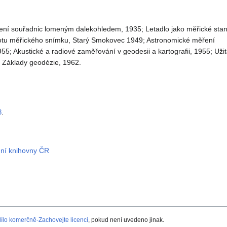
ení souřadnic lomeným dalekohledem, 1935; Letadlo jako měřické stan
notu měřického snímku, Starý Smokovec 1949; Astronomické měření
5; Akustické a radiové zaměřování v geodesii a kartografii, 1955; Uži
; Základy geodézie, 1962.
3
.
dní knihovny ČR
lo komerčně-Zachovejte licenci
, pokud není uvedeno jinak.