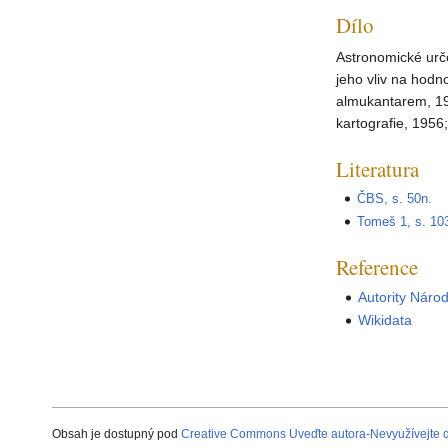
Dílo
Astronomické urč
jeho vliv na hod
almukantarem, 195
kartografie, 1956
Literatura
ČBS, s. 50n.
Tomeš 1, s. 10
Reference
Autority Náro
Wikidata
Obsah je dostupný pod
Creative Commons Uveďte autora-Nevyužívejte dí