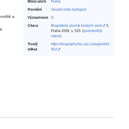
Místo úmrtí
Praha
Povolání
Geodet nebo kartograf‎
oviště a
Významnost
D
Citace
Biografický slovník českých zemí
5,
tá
Praha 2006, s. 535. (
podrobnější
citace
)
Trvalý
https://biography.hiu.cas.cz/pageid/41
odkaz
682