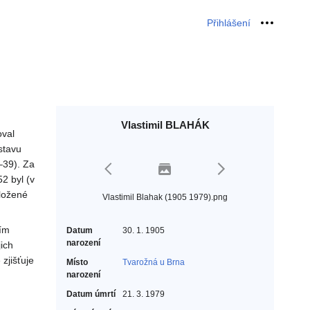
Přihlášení
Osobní 
Vlastimil BLAHÁK
oval
stavu
–39). Za
2 byl (v
aložené
Vlastimil Blahak (1905 1979).png
tím
Datum
30. 1. 1905
narození
ich
zjišťuje
Místo
Tvarožná u Brna
narození
Datum úmrtí
21. 3. 1979