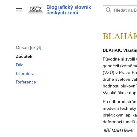
Přeskočit
Biografický slovník
na
Hlavní menu
českých zemí
obsah
BLAHÁK 
Obsah
skrýt
BLAHÁK, Vlastim
Začátek
Původně si zvolil
Dílo
geodézii (zeměmě
(VZÚ) v Praze-Bu
Literatura
druhé světové vál
Reference
hodnosti plukovní
Vysoké škole dopr
Po odborné strán
moderní techniky 
praktickými aplik
deformaci tunelů
JIŘÍ MARTÍNEK