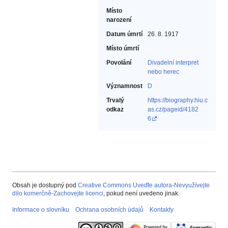
Místo
narození
Datum úmrtí
26. 8. 1917
Místo úmrtí
Povolání
Divadelní interpret
nebo herec‎
Významnost
D
Trvalý
https://biography.hiu.c
odkaz
as.cz/pageid/4182
6
Obsah je dostupný pod
Creative Commons Uveďte autora-Nevyužívejte
dílo komerčně-Zachovejte licenci
, pokud není uvedeno jinak.
Informace o slovníku
Ochrana osobních údajů
Kontakty