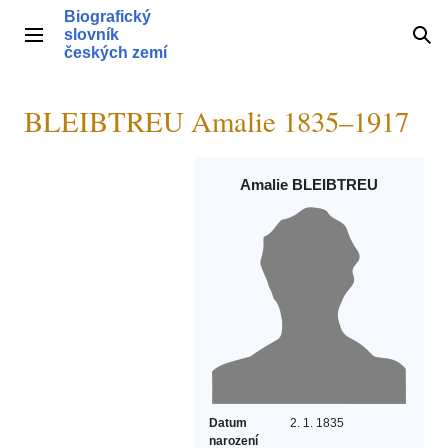
Přeskočit
Biografický
na
slovník
Hlavní menu
Hle
obsah
českých zemí
BLEIBTREU Amalie 1835–1917
Amalie BLEIBTREU
Datum
2. 1. 1835
narození