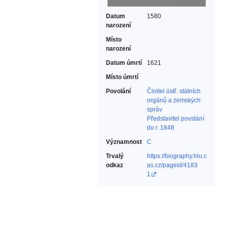
Datum
1580
narození
Místo
narození
Datum úmrtí
1621
Místo úmrtí
Povolání
Činitel ústř. státních
orgánů a zemských
správ‎
Představitel povstání
do r. 1848‎
Významnost
C
Trvalý
https://biography.hiu.c
odkaz
as.cz/pageid/4183
1