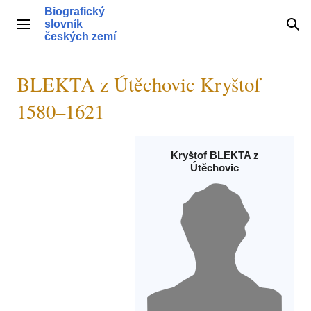
Přeskočit
Biografický
na
slovník
Hlavní menu
Hle
obsah
českých zemí
BLEKTA z Útěchovic Kryštof
1580–1621
Kryštof BLEKTA z
Útěchovic