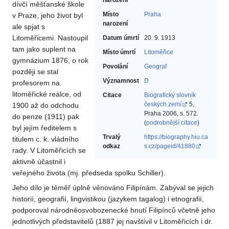
narození
dívčí měšťanské škole
Místo
Praha
v Praze, jeho život byl
narození
ale spjat s
Litoměřicemi. Nastoupil
Datum úmrtí
20. 9. 1913
tam jako suplent na
Místo úmrtí
Litoměřice
gymnázium 1876, o rok
Povolání
Geograf‎
později se stal
Významnost
D
profesorem na
litoměřické reálce, od
Citace
Biografický slovník
českých zemí
5,
1900 až do odchodu
Praha 2006, s. 572.
do penze (1911) pak
(
podrobnější citace
)
byl jejím ředitelem s
Trvalý
https://biography.hiu.ca
titulem c. k. vládního
odkaz
s.cz/pageid/41880
rady. V Litoměřicích se
aktivně účastnil i
veřejného života (mj. předseda spolku Schiller).
Jeho dílo je téměř úplně věnováno Filipínám. Zabýval se jejich
historií, geografií, lingvistikou (jazykem tagalog) i etnografií,
podporoval národněosvobozenecké hnutí Filipínců včetně jeho
jednotlivých představitelů (1887 jej navštívil v Litoměřicích i dr.