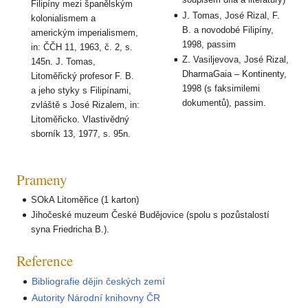
Filipíny mezi španělským
J. Tomas, José Rizal, F.
kolonialismem a
B. a novodobé Filipíny,
americkým imperialismem,
1998, passim
in: ČČH 11, 1963, č. 2, s.
Z. Vasiljevova, José Rizal,
145n. J. Tomas,
DharmaGaia – Kontinenty,
Litoměřický profesor F. B.
1998 (s faksimilemi
a jeho styky s Filipínami,
dokumentů), passim.
zvláště s José Rizalem, in:
Litoměřicko. Vlastivědný
sborník 13, 1977, s. 95n.
Prameny
SOkA Litoměřice (1 karton)
Jihočeské muzeum České Budějovice (spolu s pozůstalostí
syna Friedricha B.).
Reference
Bibliografie dějin českých zemí
Autority Národní knihovny ČR