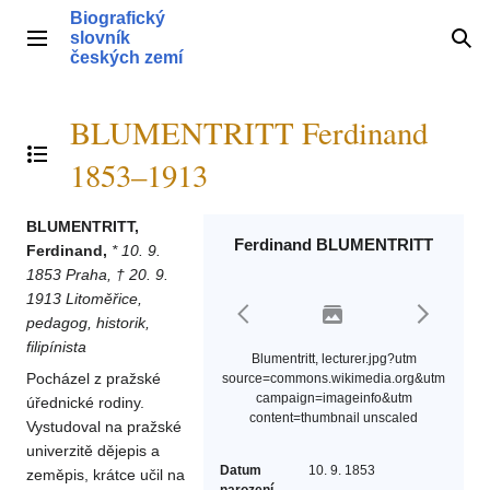
Přeskočit
Biografický
na
slovník
Hlavní menu
Hle
obsah
českých zemí
BLUMENTRITT Ferdinand
Přepnout obsah
1853–1913
BLUMENTRITT,
Ferdinand BLUMENTRITT
Ferdinand,
* 10. 9.
1853 Praha, † 20. 9.
1913 Litoměřice,
pedagog, historik,
filipínista
Blumentritt, lecturer.jpg?utm
Pocházel z pražské
source=commons.wikimedia.org&utm
campaign=imageinfo&utm
úřednické rodiny.
content=thumbnail unscaled
Vystudoval na pražské
univerzitě dějepis a
Datum
10. 9. 1853
zeměpis, krátce učil na