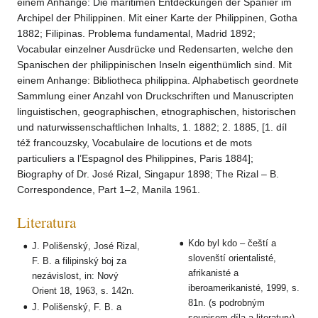
einem Anhange: Die maritimen Entdeckungen der Spanier im
Archipel der Philippinen. Mit einer Karte der Philippinen, Gotha
1882; Filipinas. Problema fundamental, Madrid 1892;
Vocabular einzelner Ausdrücke und Redensarten, welche den
Spanischen der philippinischen Inseln eigenthümlich sind. Mit
einem Anhange: Bibliotheca philippina. Alphabetisch geordnete
Sammlung einer Anzahl von Druckschriften und Manuscripten
linguistischen, geographischen, etnographischen, historischen
und naturwissenschaftlichen Inhalts, 1. 1882; 2. 1885, [1. díl
též francouzsky, Vocabulaire de locutions et de mots
particuliers a l’Espagnol des Philippines, Paris 1884];
Biography of Dr. José Rizal, Singapur 1898; The Rizal – B.
Correspondence, Part 1–2, Manila 1961.
Literatura
Kdo byl kdo – čeští a
J. Polišenský, José Rizal,
slovenští orientalisté,
F. B. a filipinský boj za
afrikanisté a
nezávislost, in: Nový
iberoamerikanisté, 1999, s.
Orient 18, 1963, s. 142n.
81n. (s podrobným
J. Polišenský, F. B. a
soupisem díla a literatury)