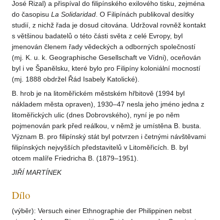
José Rizal) a přispíval do filipínského exilového tisku, zejména
do časopisu
La Solidaridad
. O Filipínách publikoval desítky
studií, z nichž řada je dosud citována. Udržoval rovněž kontakt
s většinou badatelů o této části světa z celé Evropy, byl
jmenován členem řady vědeckých a odborných společností
(mj. K. u. k. Geographische Gesellschaft ve Vídni), oceňován
byl i ve Španělsku, které bylo pro Filipíny koloniální mocností
(mj. 1888 obdržel Řád Isabely Katolické).
B. hrob je na litoměřickém městském hřbitově (1994 byl
nákladem města opraven), 1930–47 nesla jeho jméno jedna z
litoměřických ulic (dnes Dobrovského), nyní je po něm
pojmenován park před reálkou, v němž je umístěna B. busta.
Význam B. pro filipínský stát byl potvrzen i četnými návštěvami
filipínských nejvyšších představitelů v Litoměřicích. B. byl
otcem malíře Friedricha B. (1879–1951).
JIŘÍ MARTÍNEK
Dílo
(výběr): Versuch einer Ethnographie der Philippinen nebst