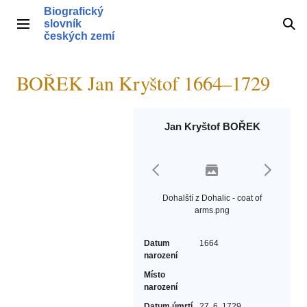
Přeskočit
Biografický
na
slovník
Hlavní menu
Hle
obsah
českých zemí
BOŘEK Jan Kryštof 1664–1729
Jan Kryštof BOŘEK
Dohalští z Dohalic - coat of
arms.png
Datum
1664
narození
Místo
narození
Datum úmrtí
27. 6. 1729