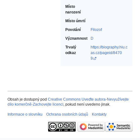
Místo
narození
Místo úmrtí
Povolání
Filozof‎
Významnost
D
Trvalý
https://biography.hiu.c
odkaz
as.cz/pageid/8470
9
Obsah je dostupný pod
Creative Commons Uveďte autora-Nevyužívejte
dílo komerčně-Zachovejte licenci
, pokud není uvedeno jinak.
Informace o slovníku
Ochrana osobních údajů
Kontakty