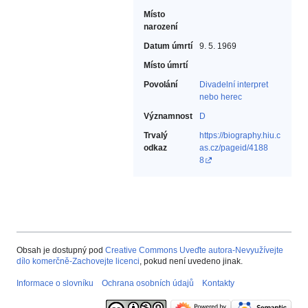
Místo
narození
Datum úmrtí
9. 5. 1969
Místo úmrtí
Povolání
Divadelní interpret
nebo herec‎
Významnost
D
Trvalý
https://biography.hiu.c
odkaz
as.cz/pageid/4188
8
Obsah je dostupný pod
Creative Commons Uveďte autora-Nevyužívejte
dílo komerčně-Zachovejte licenci
, pokud není uvedeno jinak.
Informace o slovníku
Ochrana osobních údajů
Kontakty