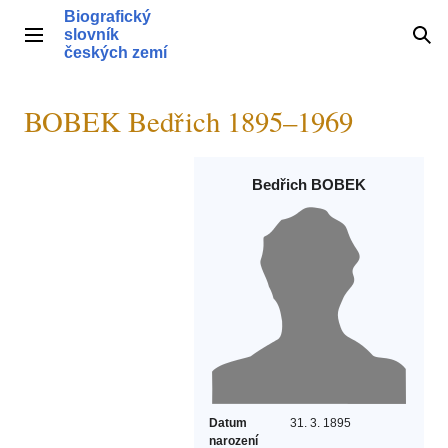
Přeskočit
Biografický
na
slovník
Hlavní menu
Hle
obsah
českých zemí
BOBEK Bedřich 1895–1969
Bedřich BOBEK
Datum
31. 3. 1895
narození