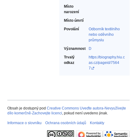
Místo
narození
Místo úmrtí
Povolání
Odborník textilního
nebo oděvního
průmyslu‎
Významnost
D
Trvalý
https://biography.hiu.c
odkaz
as.cz/pageid/7564
7
Obsah je dostupný pod
Creative Commons Uveďte autora-Nevyužívejte
dílo komerčně-Zachovejte licenci
, pokud není uvedeno jinak.
Informace o slovníku
Ochrana osobních údajů
Kontakty