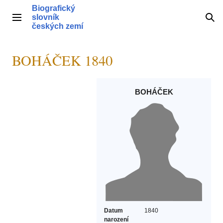
Přeskočit
Biografický
na
slovník
Hlavní menu
Hle
obsah
českých zemí
BOHÁČEK 1840
BOHÁČEK
Datum
1840
narození