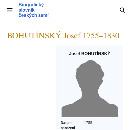
Přeskočit
Biografický
na
slovník
Hlavní menu
Hle
obsah
českých zemí
BOHUTÍNSKÝ Josef 1755–1830
Josef BOHUTÍNSKÝ
Datum
1755
narození