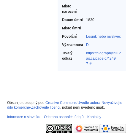
Místo
narození
Datum úmrtí
1830
Místo úmrtí
Povolání
Lesník nebo myslivec‎
Významnost
D
Trvalý
https://biography.hiu.c
odkaz
as.cz/pageid/4249
7
Obsah je dostupný pod
Creative Commons Uveďte autora-Nevyužívejte
dílo komerčně-Zachovejte licenci
, pokud není uvedeno jinak.
Informace o slovníku
Ochrana osobních údajů
Kontakty