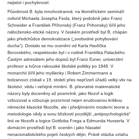
nejistot i pochybností.
Působnost B. byla mnohostranná: na litoměřickém semináři
ovlivnil Michaela Josepha Fesla, který podobně jako Franz
Schneider a František Příhonský (Franz Prihonsky) šířil jeho
nábožensko-etické názory. V českém prostředí byl B. chápán
jako předchůdce demokratizace („svobodné pohybování
ducha“). Dostalo se mu ocenění od Karla Havlíčka
Borovského, respektován byl i v rodině Františka Palackého.
Častým adresátem jeho dopisů byl Franz Exner, univerzitní
profesor a tvůrce rakouské školské politiky po 1848. V
monarchii šířil jeho myšlenky i Robert Zimmermann a
bolzanovci získali v 19. století přes nepřízeň úřadů velký vliv na
školství, vědu i veřejné mínění. B. převratné matematické
názory byly doceněny až posmrtně, jako filozof a logik
vzbuzoval a vzbuzuje pozornost nejen erudovanou kritikou
německé klasické filozofie, ale i předjímáním moderní teorie a
metodologie vědy a svou blízkostí pozdější „antipsychologické“
linii ve filozofii a logice Gottloba Frega a Edmunda Husserla. V
domácím prostředí byl B. oceněn i jako hlasatel
nenacionalistického pojetí českých dějin. Právě otázka vztahu