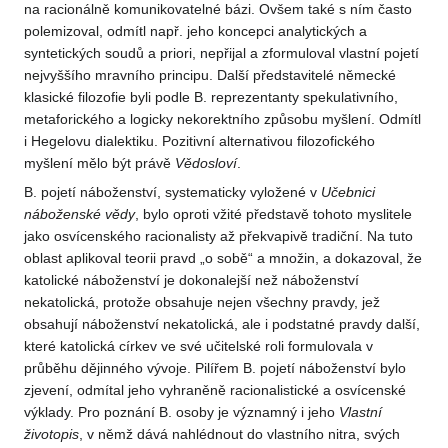
na racionálně komunikovatelné bázi. Ovšem také s ním často
polemizoval, odmítl např. jeho koncepci analytických a
syntetických soudů a priori, nepřijal a zformuloval vlastní pojetí
nejvyššího mravního principu. Další představitelé německé
klasické filozofie byli podle B. reprezentanty spekulativního,
metaforického a logicky nekorektního způsobu myšlení. Odmítl
i Hegelovu dialektiku. Pozitivní alternativou filozofického
myšlení mělo být právě
Vědosloví
.
B. pojetí náboženství, systematicky vyložené v
Učebnici
náboženské
vědy
, bylo oproti vžité představě tohoto myslitele
jako osvícenského racionalisty až překvapivě tradiční. Na tuto
oblast aplikoval teorii pravd „o sobě“ a množin, a dokazoval, že
katolické náboženství je dokonalejší než náboženství
nekatolická, protože obsahuje nejen všechny pravdy, jež
obsahují náboženství nekatolická, ale i podstatné pravdy další,
které katolická církev ve své učitelské roli formulovala v
průběhu dějinného vývoje. Pilířem B. pojetí náboženství bylo
zjevení, odmítal jeho vyhraněně racionalistické a osvícenské
výklady. Pro poznání B. osoby je významný i jeho
Vlastní
životopis
, v němž dává nahlédnout do vlastního nitra, svých