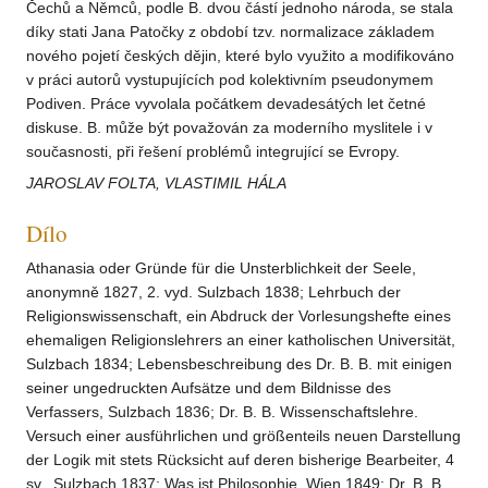
Čechů a Němců, podle B. dvou částí jednoho národa, se stala
díky stati Jana Patočky z období tzv. normalizace základem
nového pojetí českých dějin, které bylo využito a modifikováno
v práci autorů vystupujících pod kolektivním pseudonymem
Podiven. Práce vyvolala počátkem devadesátých let četné
diskuse. B. může být považován za moderního myslitele i v
současnosti, při řešení problémů integrující se Evropy.
JAROSLAV FOLTA, VLASTIMIL HÁLA
Dílo
Athanasia oder Gründe für die Unsterblichkeit der Seele,
anonymně 1827, 2. vyd. Sulzbach 1838; Lehrbuch der
Religionswissenschaft, ein Abdruck der Vorlesungshefte eines
ehemaligen Religionslehrers an einer katholischen Universität,
Sulzbach 1834; Lebensbeschreibung des Dr. B. B. mit einigen
seiner ungedruckten Aufsätze und dem Bildnisse des
Verfassers, Sulzbach 1836; Dr. B. B. Wissenschaftslehre.
Versuch einer ausführlichen und größenteils neuen Darstellung
der Logik mit stets Rücksicht auf deren bisherige Bearbeiter, 4
sv., Sulzbach 1837; Was ist Philosophie, Wien 1849; Dr. B. B.