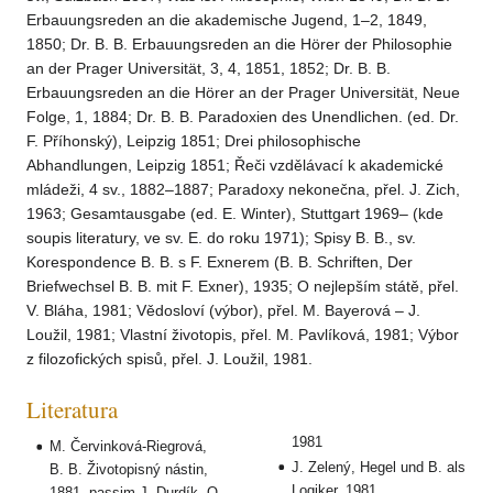
Erbauungsreden an die akademische Jugend, 1–2, 1849,
1850; Dr. B. B. Erbauungsreden an die Hörer der Philosophie
an der Prager Universität, 3, 4, 1851, 1852; Dr. B. B.
Erbauungsreden an die Hörer an der Prager Universität, Neue
Folge, 1, 1884; Dr. B. B. Paradoxien des Unendlichen. (ed. Dr.
F. Příhonský), Leipzig 1851; Drei philosophische
Abhandlungen, Leipzig 1851; Řeči vzdělávací k akademické
mládeži, 4 sv., 1882–1887; Paradoxy nekonečna, přel. J. Zich,
1963; Gesamtausgabe (ed. E. Winter), Stuttgart 1969– (kde
soupis literatury, ve sv. E. do roku 1971); Spisy B. B., sv.
Korespondence B. B. s F. Exnerem (B. B. Schriften, Der
Briefwechsel B. B. mit F. Exner), 1935; O nejlepším státě, přel.
V. Bláha, 1981; Vědosloví (výbor), přel. M. Bayerová – J.
Loužil, 1981; Vlastní životopis, přel. M. Pavlíková, 1981; Výbor
z filozofických spisů, přel. J. Loužil, 1981.
Literatura
1981
M. Červinková-Riegrová,
J. Zelený, Hegel und B. als
B. B. Životopisný nástin,
Logiker, 1981
1881, passim J. Durdík, O