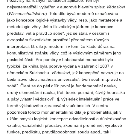
nezávislý na různých oblastech aplikace. Ten byl
nejsystematičtěji vyjádřen v autorově hlavním spisu:
Vědosloví
(
Wissenschaftslehre
). Toto dílo bývá moderně označováno
jako koncepce logické výstavby vědy, resp. jako metateorie a
metodologie vědy. Jeho filozofickým jádrem je koncepce
představ, vět a pravd „o sobě“, jež se stala v českém i
evropském filozofickém prostředí předmětem různých
interpretací. B. dílo je moderní i v tom, že klade důraz na
komunikativní stránku vědy, což je výslovným záměrem jeho
poslední části. Pro poměry v habsburské monarchii bylo
typické, že kniha byla poprvé vydána v zahraničí 1837 v
německém Sulzbachu.
Vědosloví
, jež koncepčně navazuje na
Leibnizovu ideu „mathesis universalis“, tvoří souhrn „pravd o
sobě“. Člení se do pěti dílů: první je fundamentální nauka,
druhý elementární nauka, třetí teorie poznání, čtvrtý heuristika
a pátý „vlastní vědosloví“, tj. výsledek intelektuální práce ve
formě výkladového zpracování v učebnicích. V centru
pozornosti tohoto monumentálního díla je problematika jak v
užším smyslu logická: koncepce odvoditelnosti a důsledkového
vztahu, variabilních představ, zkoumání proměnné, výrokové
funkce, predikátu, pravděpodobnosti soudu apod., tak i