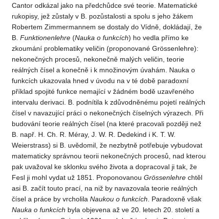
Cantor odkázal jako na předchůdce své teorie. Matematické
rukopisy, jež zůstaly v B. pozůstalosti a spolu s jeho žákem
Robertem Zimmermannem se dostaly do Vídně, dokládají, že
B.
Funktionenlehre
(
Nauka o funkcích
) ho vedla přímo ke
zkoumání problematiky veličin (proponované Grössenlehre):
nekonečných procesů, nekonečně malých veličin, teorie
reálných čísel a konečně i k množinovým úvahám. Nauka o
funkcích ukazovala hned v úvodu na v té době paradoxní
příklad spojité funkce nemající v žádném bodě uzavřeného
intervalu derivaci. B. podnítila k zdůvodněnému pojetí reálných
čísel v navazující práci o nekonečných číselných výrazech. Při
budování teorie reálných čísel (na které pracovali později než
B. např. H. Ch. R. Méray, J. W. R. Dedekind i K. T. W.
Weierstrass) si B. uvědomil, že nezbytně potřebuje vybudovat
matematicky správnou teorii nekonečných procesů, nad kterou
pak uvažoval ke sklonku svého života a dopracoval ji tak, že
Fesl ji mohl vydat už 1851. Proponovanou
Grössenlehre
chtěl
asi B. začít touto prací, na niž by navazovala teorie reálných
čísel a práce by vrcholila
Naukou
o funkcích
. Paradoxně však
Nauka o funkcích
byla objevena až ve 20. letech 20. století a