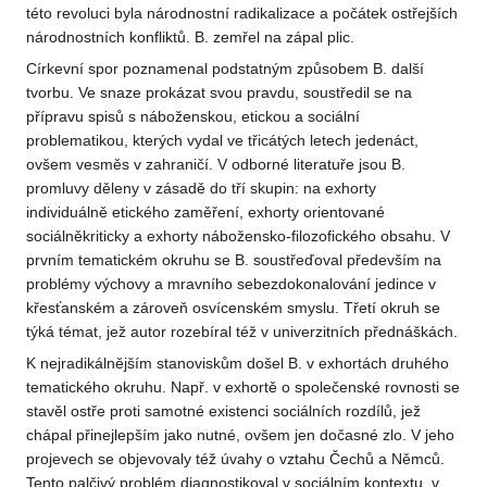
této revoluci byla národnostní radikalizace a počátek ostřejších
národnostních konfliktů. B. zemřel na zápal plic.
Církevní spor poznamenal podstatným způsobem B. další
tvorbu. Ve snaze prokázat svou pravdu, soustředil se na
přípravu spisů s náboženskou, etickou a sociální
problematikou, kterých vydal ve třicátých letech jedenáct,
ovšem vesměs v zahraničí. V odborné literatuře jsou B.
promluvy děleny v zásadě do tří skupin: na exhorty
individuálně etického zaměření, exhorty orientované
sociálněkriticky a exhorty nábožensko-filozofického obsahu. V
prvním tematickém okruhu se B. soustřeďoval především na
problémy výchovy a mravního sebezdokonalování jedince v
křesťanském a zároveň osvícenském smyslu. Třetí okruh se
týká témat, jež autor rozebíral též v univerzitních přednáškách.
K nejradikálnějším stanoviskům došel B. v exhortách druhého
tematického okruhu. Např. v exhortě o společenské rovnosti se
stavěl ostře proti samotné existenci sociálních rozdílů, jež
chápal přinejlepším jako nutné, ovšem jen dočasné zlo. V jeho
projevech se objevovaly též úvahy o vztahu Čechů a Němců.
Tento palčivý problém diagnostikoval v sociálním kontextu, v