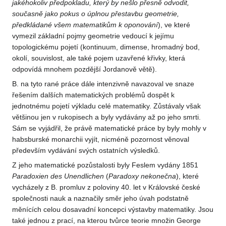
jakéhokoliv předpokladu, který by nešlo přesně odvodit,
současně
jako pokus o úplnou přestavbu geometrie,
předkládané všem
matematikům k oponování
), ve které
vymezil základní pojmy geometrie vedoucí k jejímu
topologickému pojetí (kontinuum, dimense, hromadný bod,
okolí, souvislost, ale také pojem uzavřené křivky, která
odpovídá mnohem pozdější Jordanově větě).
B. na tyto rané práce dále intenzivně navazoval ve snaze
řešením dalších matematických problémů dospět k
jednotnému pojetí výkladu celé matematiky. Zůstávaly však
většinou jen v rukopisech a byly vydávány až po jeho smrti.
Sám se vyjádřil, že právě matematické práce by byly mohly v
habsburské monarchii vyjít, nicméně pozornost věnoval
především vydávání svých ostatních výsledků.
Z jeho matematické pozůstalosti byly Feslem vydány 1851
Paradoxien des Unendlichen
(
Paradoxy nekonečna
), které
vycházely z B. promluv z poloviny 40. let v Královské české
společnosti nauk a naznačily směr jeho úvah podstatně
měnících celou dosavadní koncepci výstavby matematiky. Jsou
také jednou z prací, na kterou tvůrce teorie množin George