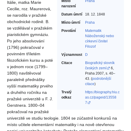
Místo
Praha
Itálie, matka Marie
narození
Cecilie, roz. Maurerová,
Datum úmrtí
18. 12. 1848
se narodila v pražské
obchodnické rodině. B.
Místo úmrtí
Praha
se vzdělával v pražském
Povolání
Matematik‎
piaristickém gymnáziu.
Náboženský nebo
Po jeho absolvování
církevní činitel‎
Filozof‎
(1796) pokračoval v
povinném tříletém
Významnost
D
filozofickém kursu a poté
Citace
Biografický slovník
v jednom roce (1799–
českých zemí
6,
1800) navštěvoval
Praha 2007, s. 40–
43. (
podrobnější
paralelně přednášky
citace
)
vyšší matematiky prvého
a druhého ročníku na
Trvalý
https://biography.hiu.c
odkaz
as.cz/pageid/13558
pražské univerzitě u F. J.
7
Gerstnera. 1800–04
pokračoval na pražské
univerzitě ve studiu teologie. 1804 se zúčastnil konkursů na
místo učitele elementární matematiky i na nově otevřenou