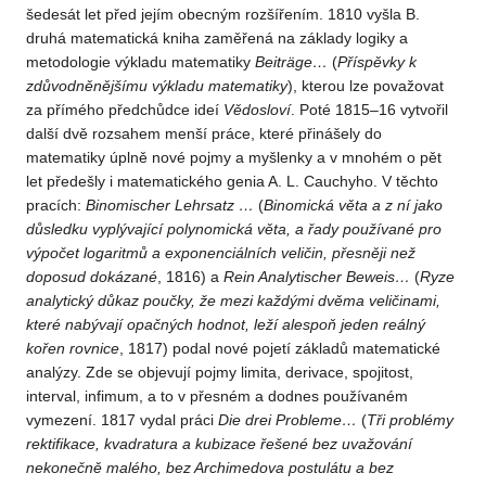
šedesát let před jejím obecným rozšířením. 1810 vyšla B.
druhá matematická kniha zaměřená na základy logiky a
metodologie výkladu matematiky
Beiträge…
(
Příspěvky k
zdůvodněnějšímu výkladu matematiky
), kterou lze považovat
za přímého předchůdce ideí
Vědosloví
. Poté 1815–16 vytvořil
další dvě rozsahem menší práce, které přinášely do
matematiky úplně nové pojmy a myšlenky a v mnohém o pět
let předešly i matematického genia A. L. Cauchyho. V těchto
pracích:
Binomischer Lehrsatz …
(
Binomická
věta a z ní jako
důsledku vyplývající polynomická věta,
a řady používané pro
výpočet logaritmů a exponenciálních veličin,
přesněji než
doposud dokázané
, 1816) a
Rein Analytischer
Beweis…
(
Ryze
analytický důkaz poučky, že mezi každými
dvěma veličinami,
které nabývají opačných hodnot, leží alespoň
jeden reálný
kořen rovnice
, 1817) podal nové pojetí základů matematické
analýzy. Zde se objevují pojmy limita, derivace, spojitost,
interval, infimum, a to v přesném a dodnes používaném
vymezení. 1817 vydal práci
Die drei Probleme…
(
Tři problémy
rektifikace, kvadratura a kubizace řešené bez
uvažování
nekonečně malého, bez Archimedova postulátu a bez