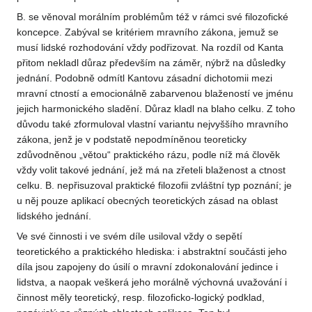
B. se věnoval morálním problémům též v rámci své filozofické
koncepce. Zabýval se kritériem mravního zákona, jemuž se
musí lidské rozhodování vždy podřizovat. Na rozdíl od Kanta
přitom nekladl důraz především na záměr, nýbrž na důsledky
jednání. Podobně odmítl Kantovu zásadní dichotomii mezi
mravní ctností a emocionálně zabarvenou blažeností ve jménu
jejich harmonického sladění. Důraz kladl na blaho celku. Z toho
důvodu také zformuloval vlastní variantu nejvyššího mravního
zákona, jenž je v podstatě nepodmíněnou teoreticky
zdůvodněnou „větou“ praktického rázu, podle níž má člověk
vždy volit takové jednání, jež má na zřeteli blaženost a ctnost
celku. B. nepřisuzoval praktické filozofii zvláštní typ poznání; je
u něj pouze aplikací obecných teoretických zásad na oblast
lidského jednání.
Ve své činnosti i ve svém díle usiloval vždy o sepětí
teoretického a praktického hlediska: i abstraktní součásti jeho
díla jsou zapojeny do úsilí o mravní zdokonalování jedince i
lidstva, a naopak veškerá jeho morálně výchovná uvažování i
činnost měly teoretický, resp. filozoficko-logický podklad,