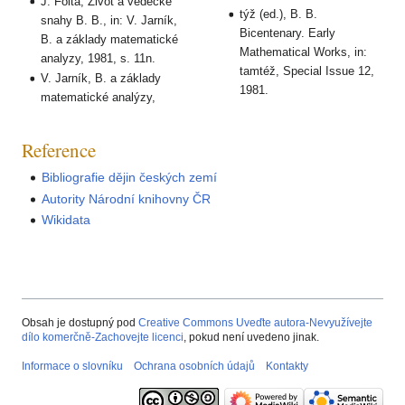
J. Folta, Život a vědecké
týž (ed.), B. B.
snahy B. B., in: V. Jarník,
Bicentenary. Early
B. a základy matematické
Mathematical Works, in:
analyzy, 1981, s. 11n.
tamtéž, Special Issue 12,
V. Jarník, B. a základy
1981.
matematické analýzy,
Reference
Bibliografie dějin českých zemí
Autority Národní knihovny ČR
Wikidata
Obsah je dostupný pod
Creative Commons Uveďte autora-Nevyužívejte
dílo komerčně-Zachovejte licenci
, pokud není uvedeno jinak.
Informace o slovníku
Ochrana osobních údajů
Kontakty