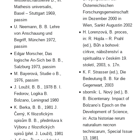
Wissenschaftslehre B., in:
Österreichischen
Mathesis universalis,
Forschungsgemeinschaft
Basel – Stuttgart 1969,
im Dezember 2000 in
passim
Wien, Sankt Augustin 2002
U. Neemann, B. B. Lehre
H. Lorenzová, B. proces,
von Anschauung und
in: R. Hojda – R. Prahl
Begriff, München 1972,
(ed.), Bůh a bohové:
passim
církve, náboženství a
Edgar Morscher, Das
spiritualita v českém 19.
logische An-Sich bei B. B.,
století, 2003, s. 17n.
Salzburg 1973, passim
K. F. Strasser (ed.), Die
M. Bayerová, Studie o B.,
Bedeutung B. B. für die
1976, passim
Gegenwart, 2003
J. Loužil, B. B., 1978 B. I.
sborník: L. Nový (ed.), B.
Fedorov, Logika B.
B. Bicentenary. Impact of
Bolzano, Leningrad 1980
Bolzano’s Epoch on the
K. Berka, B. B., 1981 J.
Development of Science,
Černý, K filozofickým
in: Acta historiae rerum
spisům B. B., předmluva k
naturalium necnon
Výboru z filozofických
technicarum, Special Issue
spisů (přel. J. Loužil), 1981
13, 1981