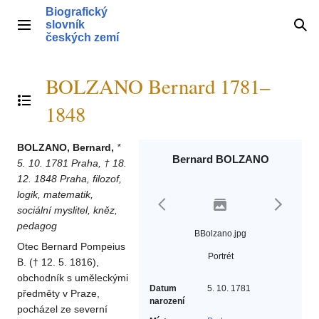
Přeskočit
Biografický
na
slovník
Hlavní menu
Hle
obsah
českých zemí
BOLZANO Bernard 1781–
Přepnout obsah
1848
BOLZANO, Bernard,
*
Bernard BOLZANO
5. 10. 1781 Praha, † 18.
12. 1848 Praha, filozof,
logik, matematik,
sociální myslitel, kněz,
pedagog
BBolzano.jpg
Otec Bernard Pompeius
Portrét
B. († 12. 5. 1816),
obchodník s uměleckými
Datum
5. 10. 1781
předměty v Praze,
narození
pocházel ze severní