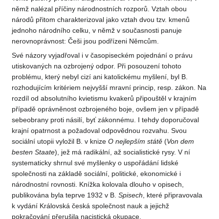
němž nalézal příčiny národnostních rozporů. Vztah obou
národů přitom charakterizoval jako vztah dvou tzv. kmenů
jednoho národního celku, v němž v současnosti panuje
nerovnoprávnost: Češi jsou podřízeni Němcům.
Své názory vyjadřoval i v časopiseckém pojednání o právu
utiskovaných na ozbrojený odpor. Při posouzení tohoto
problému, který nebyl cizí ani katolickému myšlení, byl B.
rozhodujícím kritériem nejvyšší mravní princip, resp. zákon. Na
rozdíl od absolutního kvietismu kvakerů připouštěl v krajním
případě oprávněnost ozbrojeného boje, ovšem jen v případě
sebeobrany proti násilí, byť zákonnému. I tehdy doporučoval
krajní opatrnost a požadoval odpovědnou rozvahu. Svou
sociální utopii vyložil B. v knize
O nejlepším státě
(
Von dem
besten Staate
), jež má radikální, až socialistické rysy. V ní
systematicky shrnul své myšlenky o uspořádání lidské
společnosti na základě sociální, politické, ekonomické i
národnostní rovnosti. Knížka kolovala dlouho v opisech,
publikována byla teprve 1932 v B.
Spisech
, které připravovala
k vydání Královská česká společnost nauk a jejichž
pokračování přerušila nacistická okupace.