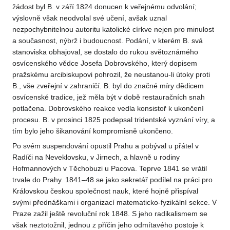
žádost byl B. v září 1824 donucen k veřejnému odvolání;
výslovně však neodvolal své učení, avšak uznal
nezpochybnitelnou autoritu katolické církve nejen pro minulost
a současnost, nýbrž i budoucnost. Podání, v kterém B. svá
stanoviska obhajoval, se dostalo do rukou světoznámého
osvícenského vědce Josefa Dobrovského, který dopisem
pražskému arcibiskupovi pohrozil, že neustanou-li útoky proti
B., vše zveřejní v zahraničí. B. byl do značné míry dědicem
osvícenské tradice, jež měla být v době restauračních snah
potlačena. Dobrovského reakce vedla konsistoř k ukončení
procesu. B. v prosinci 1825 podepsal tridentské vyznání víry, a
tím bylo jeho šikanování kompromisně ukončeno.
Po svém suspendování opustil Prahu a pobýval u přátel v
Radíči na Neveklovsku, v Jirnech, a hlavně u rodiny
Hofmannových v Těchobuzi u Pacova. Teprve 1841 se vrátil
trvale do Prahy. 1841–48 se jako sekretář podílel na práci pro
Královskou českou společnost nauk, které hojně přispíval
svými přednáškami i organizací matematicko-fyzikální sekce. V
Praze zažil ještě revoluční rok 1848. S jeho radikalismem se
však neztotožnil, jednou z příčin jeho odmítavého postoje k