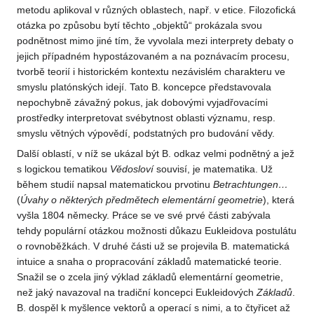
metodu aplikoval v různých oblastech, např. v etice. Filozofická
otázka po způsobu bytí těchto „objektů“ prokázala svou
podnětnost mimo jiné tím, že vyvolala mezi interprety debaty o
jejich případném hypostázovaném a na poznávacím procesu,
tvorbě teorií i historickém kontextu nezávislém charakteru ve
smyslu platónských idejí. Tato B. koncepce představovala
nepochybně závažný pokus, jak dobovými vyjadřovacími
prostředky interpretovat svébytnost oblasti významu, resp.
smyslu větných výpovědí, podstatných pro budování vědy.
Další oblastí, v níž se ukázal být B. odkaz velmi podnětný a jež
s logickou tematikou
Vědosloví
souvisí, je matematika. Už
během studií napsal matematickou prvotinu
Betrachtungen…
(
Úvahy o některých předmětech elementární
geometrie
), která
vyšla 1804 německy. Práce se ve své prvé části zabývala
tehdy populární otázkou možnosti důkazu Eukleidova postulátu
o rovnoběžkách. V druhé části už se projevila B. matematická
intuice a snaha o propracování základů matematické teorie.
Snažil se o zcela jiný výklad základů elementární geometrie,
než jaký navazoval na tradiční koncepci Eukleidových
Základů
.
B. dospěl k myšlence vektorů a operací s nimi, a to čtyřicet až