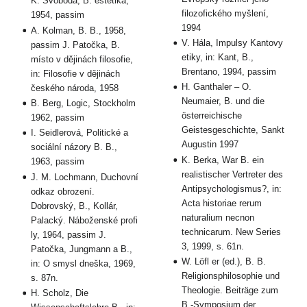
K. Svoboda, B. estetika,
filozofického myšlení,
1954, passim
1994
A. Kolman, B. B., 1958,
V. Hála, Impulsy Kantovy
passim J. Patočka, B.
etiky, in: Kant, B.,
místo v dějinách filosofie,
Brentano, 1994, passim
in: Filosofie v dějinách
H. Ganthaler – O.
českého národa, 1958
Neumaier, B. und die
B. Berg, Logic, Stockholm
österreichische
1962, passim
Geistesgeschichte, Sankt
I. Seidlerová, Politické a
Augustin 1997
sociální názory B. B.,
K. Berka, War B. ein
1963, passim
realistischer Vertreter des
J. M. Lochmann, Duchovní
Antipsychologismus?, in:
odkaz obrození.
Acta historiae rerum
Dobrovský, B., Kollár,
naturalium necnon
Palacký. Náboženské profi
technicarum. New Series
ly, 1964, passim J.
3, 1999, s. 61n.
Patočka, Jungmann a B.,
W. Löfl er (ed.), B. B.
in: O smysl dneška, 1969,
Religionsphilosophie und
s. 87n.
Theologie. Beiträge zum
H. Scholz, Die
B.-Symposium der