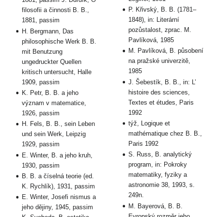
P. Křivský, B. B. (1781–
filosofii a činnosti B. B.,
1848), in: Literární
1881, passim
pozůstalost, zprac. M.
H. Bergmann, Das
Pavlíková, 1985
philosophische Werk B. B.
M. Pavlíková, B. působení
mit Benutzung
na pražské univerzitě,
ungedruckter Quellen
1985
kritisch untersucht, Halle
1909, passim
J. Šebestík, B. B., in: L’
histoire des sciences,
K. Petr, B. B. a jeho
Textes et études, Paris
význam v matematice,
1992
1926, passim
týž, Logique et
H. Fels, B. B., sein Leben
mathématique chez B. B.,
und sein Werk, Leipzig
Paris 1992
1929, passim
S. Russ, B. analytický
E. Winter, B. a jeho kruh,
program, in: Pokroky
1930, passim
matematiky, fyziky a
B. B. a číselná teorie (ed.
astronomie 38, 1993, s.
K. Rychlík), 1931, passim
249n.
E. Winter, Josefi nismus a
M. Bayerová, B. B.
jeho dějiny, 1945, passim
Evropský rozměr jeho