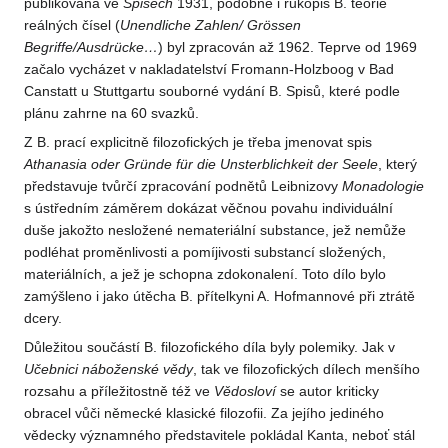
publikována ve
Spisech
1931, podobně i rukopis B. teorie
reálných čísel (
Unendliche Zahlen/
Grössen
Begriffe/Ausdrücke…
) byl zpracován až 1962. Teprve od 1969
začalo vycházet v nakladatelství Fromann-Holzboog v Bad
Canstatt u Stuttgartu souborné vydání B. Spisů, které podle
plánu zahrne na 60 svazků.
Z B. prací explicitně filozofických je třeba jmenovat spis
Athanasia oder Gründe für die Unsterblichkeit der Seele
, který
představuje tvůrčí zpracování podnětů Leibnizovy
Monadologie
s ústředním záměrem dokázat věčnou povahu individuální
duše jakožto nesložené nemateriální substance, jež nemůže
podléhat proměnlivosti a pomíjivosti substancí složených,
materiálních, a jež je schopna zdokonalení. Toto dílo bylo
zamýšleno i jako útěcha B. přítelkyni A. Hofmannové při ztrátě
dcery.
Důležitou součástí B. filozofického díla byly polemiky. Jak v
Učebnici náboženské vědy
, tak ve filozofických dílech menšího
rozsahu a příležitostně též ve
Vědosloví
se autor kriticky
obracel vůči německé klasické filozofii. Za jejího jediného
vědecky významného představitele pokládal Kanta, neboť stál