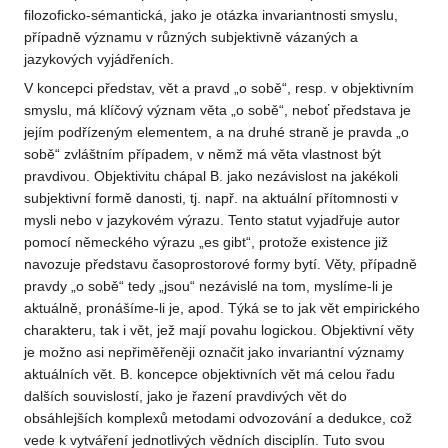
filozoficko-sémantická, jako je otázka invariantnosti smyslu,
případně významu v různých subjektivně vázaných a
jazykových vyjádřeních.
V koncepci představ, vět a pravd „o sobě“, resp. v objektivním
smyslu, má klíčový význam věta „o sobě“, neboť představa je
jejím podřízeným elementem, a na druhé straně je pravda „o
sobě“ zvláštním případem, v němž má věta vlastnost být
pravdivou. Objektivitu chápal B. jako nezávislost na jakékoli
subjektivní formě danosti, tj. např. na aktuální přítomnosti v
mysli nebo v jazykovém výrazu. Tento statut vyjadřuje autor
pomocí německého výrazu „es gibt“, protože existence již
navozuje představu časoprostorové formy bytí. Věty, případně
pravdy „o sobě“ tedy „jsou“ nezávislé na tom, myslíme-li je
aktuálně, pronášíme-li je, apod. Týká se to jak vět empirického
charakteru, tak i vět, jež mají povahu logickou. Objektivní věty
je možno asi nepřiměřeněji označit jako invariantní významy
aktuálních vět. B. koncepce objektivních vět má celou řadu
dalších souvislostí, jako je řazení pravdivých vět do
obsáhlejších komplexů metodami odvozování a dedukce, což
vede k vytváření jednotlivých vědních disciplín. Tuto svou