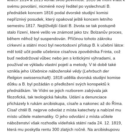
svému povolání, nicméně nový ředitel po vyslechnutí B.
přednášek koncem 1816 podal dvorské studijní komisi
nepříznivý posudek, který opakoval ještě koncem letního
semestru 1817. Nejtíživější částí B. života se tak postupně
stalo řízení, které vešlo ve známost jako tzv. Bolzanův proces,
během něhož byl suspendován. Příčinou tohoto zákroku
církevní a státní moci byl neortodoxní přístup B. k učební látce:
měl totiž učit podle učebnice císařova zpovědníka Frinta, což
buď nedodržoval vůbec nebo jen s kritickými výhradami, a
používal ve výkladu vlastní pojetí a metody. V té době také
vznikla jeho
Učebnice náboženské vědy
(
Lehrbuch der
Religion swissenschaft)
. 1818 udělila dvorská studijní komise
důtku a B. byl požádán o předložení svých konspektů k
přednáškám. Ve Vídni se jejich rozborem zabývala jak
filozofická, tak teologická fakulta. Udání a denunciace
přicházely k rukám arcibiskupa, císaře a nakonec až do Říma.
Císař chtěl B. nejprve odvolat z místa katechety a nabízel mu
místo učitele matematiky. O jeho odvolání z místa učitele
náboženství však rozhodla vídeňská státní rada 24. 12. 1819,
která mu poskytla rentu 300 zlatých ročně. Na arcibiskupovu