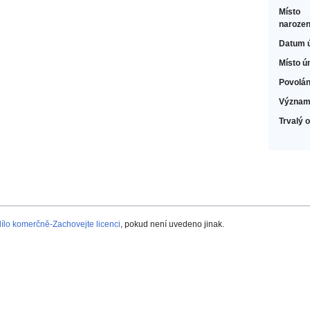
Místo
narozen
Datum 
Místo ú
Povolán
Význam
Trvalý 
lo komerčně-Zachovejte licenci
, pokud není uvedeno jinak.