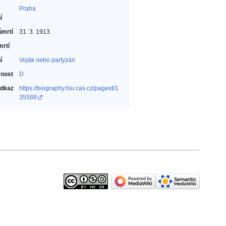
Praha
í
úmrtí
31. 3. 1913
mrtí
í
Voják nebo partyzán‎
nost
D
odkaz
https://biography.hiu.cas.cz/pageid/1
35588