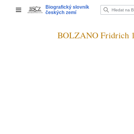
Přeskočit
Biografický slovník
na
Hlavní menu
českých zemí
obsah
BOLZANO Fridrich 