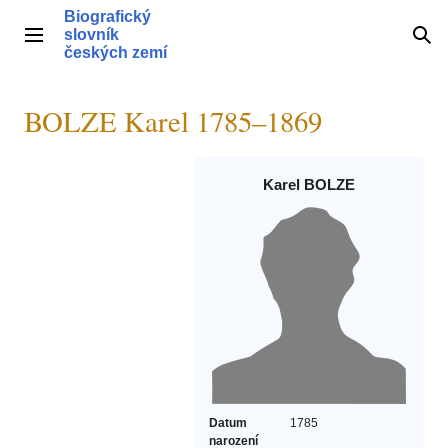
Přeskočit
Biografický
na
slovník
Hlavní menu
Hle
obsah
českých zemí
BOLZE Karel 1785–1869
Karel BOLZE
Datum
1785
narození