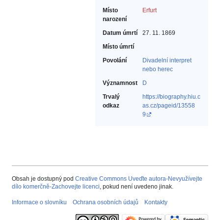
Místo
Erfurt
narození
Datum úmrtí
27. 11. 1869
Místo úmrtí
Povolání
Divadelní interpret
nebo herec‎
Významnost
D
Trvalý
https://biography.hiu.c
odkaz
as.cz/pageid/13558
9
Obsah je dostupný pod
Creative Commons Uveďte autora-Nevyužívejte
dílo komerčně-Zachovejte licenci
, pokud není uvedeno jinak.
Informace o slovníku
Ochrana osobních údajů
Kontakty