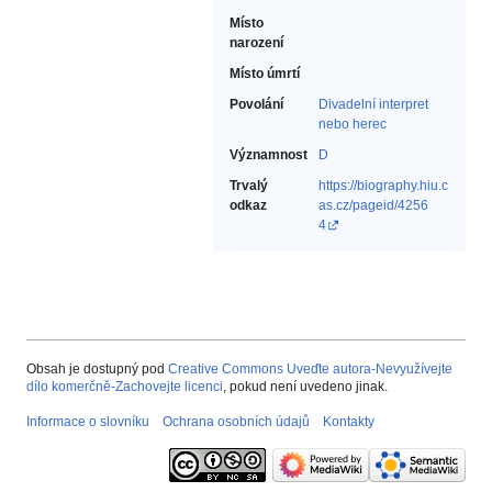
Místo
narození
Místo úmrtí
Povolání
Divadelní interpret
nebo herec‎
Významnost
D
Trvalý
https://biography.hiu.c
odkaz
as.cz/pageid/4256
4
Obsah je dostupný pod
Creative Commons Uveďte autora-Nevyužívejte
dílo komerčně-Zachovejte licenci
, pokud není uvedeno jinak.
Informace o slovníku
Ochrana osobních údajů
Kontakty