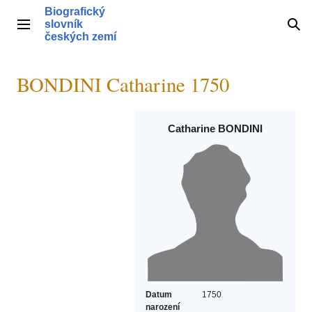
Přeskočit
Biografický
na
slovník
Hlavní menu
Hle
obsah
českých zemí
BONDINI Catharine 1750
Catharine BONDINI
Datum
1750
narození