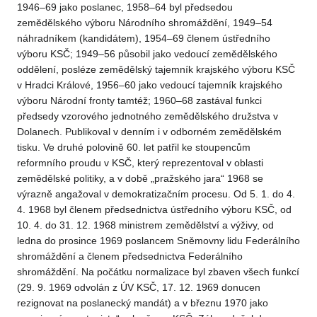
1946–69 jako poslanec, 1958–64 byl předsedou
zemědělského výboru Národního shromáždění, 1949–54
náhradníkem (kandidátem), 1954–69 členem ústředního
výboru KSČ; 1949–56 působil jako vedoucí zemědělského
oddělení, posléze zemědělský tajemník krajského výboru KSČ
v Hradci Králové, 1956–60 jako vedoucí tajemník krajského
výboru Národní fronty tamtéž; 1960–68 zastával funkci
předsedy vzorového jednotného zemědělského družstva v
Dolanech. Publikoval v denním i v odborném zemědělském
tisku. Ve druhé polovině 60. let patřil ke stoupencům
reformního proudu v KSČ, který reprezentoval v oblasti
zemědělské politiky, a v době „pražského jara“ 1968 se
výrazně angažoval v demokratizačním procesu. Od 5. 1. do 4.
4. 1968 byl členem předsednictva ústředního výboru KSČ, od
10. 4. do 31. 12. 1968 ministrem zemědělství a výživy, od
ledna do prosince 1969 poslancem Sněmovny lidu Federálního
shromáždění a členem předsednictva Federálního
shromáždění. Na počátku normalizace byl zbaven všech funkcí
(29. 9. 1969 odvolán z ÚV KSČ, 17. 12. 1969 donucen
rezignovat na poslanecký mandát) a v březnu 1970 jako