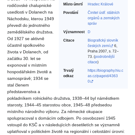
Místo úmrtí
Hradec Králové
rodičovské chalupnické
usedlosti v Dolanech na
Povolání
Činitel ústř. státních
orgánů a zemských
Náchodsku, kterou 1949
správ‎
převedl do jednotného
zemědělského družstva.
Významnost
D
Od 1927 se aktivně
Citace
Biografický slovník
účastnil spolkového
českých zemí
6,
Praha 2007, s. 72–
života v Dolanech, od
73. (
podrobnější
začátku 30. let se
citace
)
exponoval v místním
Trvalý
https://biography.hiu.c
hospodářském životě a
odkaz
as.cz/pageid/4363
samosprávě; 1934 se
0
stal členem
představenstva a
pokladníkem rolnického družstva, 1938–44 byl náměstkem
starosty, 1944–45 starostou obce, 1945–48 předsedou
místního národního výboru. Za německé okupace
spolupracoval s domácím odbojem. Po osvobození 1945
vstoupil do KSČ a v následujících desetiletích se významně
uplatňoval v politickém životě na regionální i celostátní úrovni: