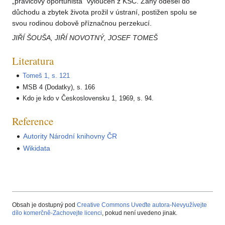
„pravicový oportunista“ vyloučen z KSČ. Záhy odešel do
důchodu a zbytek života prožil v ústraní, postižen spolu se
svou rodinou dobově příznačnou perzekucí.
JIŘÍ ŠOUŠA, JIŘÍ NOVOTNÝ, JOSEF TOMEŠ
Literatura
Tomeš 1, s. 121
MSB 4 (Dodatky), s. 166
Kdo je kdo v Československu 1, 1969, s. 94.
Reference
Autority Národní knihovny ČR
Wikidata
Obsah je dostupný pod
Creative Commons Uveďte autora-Nevyužívejte
dílo komerčně-Zachovejte licenci
, pokud není uvedeno jinak.