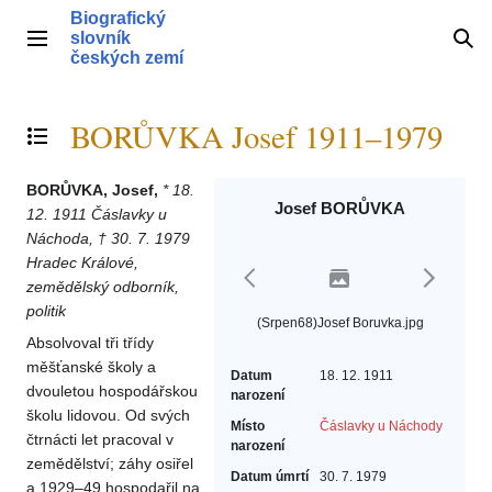
Přeskočit
Biografický
na
slovník
Hlavní menu
Hle
obsah
českých zemí
BORŮVKA Josef 1911–1979
Přepnout obsah
BORŮVKA, Josef,
* 18.
Josef BORŮVKA
12. 1911 Čáslavky u
Náchoda, † 30. 7. 1979
Hradec Králové,
zemědělský odborník,
politik
(Srpen68)Josef Boruvka.jpg
Absolvoval tři třídy
měšťanské školy a
Datum
18. 12. 1911
dvouletou hospodářskou
narození
školu lidovou. Od svých
Místo
Čáslavky u Náchody
čtrnácti let pracoval v
narození
zemědělství; záhy osiřel
Datum úmrtí
30. 7. 1979
a 1929–49 hospodařil na