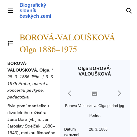
Přeskočit
Biografický
na
slovník
Hlavní menu
Hle
obsah
českých zemí
BOROVÁ-VALOUŠKOVÁ
Přepnout obsah
Olga 1886–1975
BOROVÁ-
Olga BOROVÁ-
VALOUŠKOVÁ, Olga,
*
VALOUŠKOVÁ
28. 3. 1886 Jičín, † 3. 6.
1975 Praha, operní a
koncertní pěvkyně,
pedagožka
Byla první manželkou
Borova-Valouskova Olga portret.jpg
divadelního režiséra
Portrét
Jana Bora (vl. jm. Jan
Jaroslav Strejček, 1886–
Datum
28. 3. 1886
1943), matkou filmového
narození