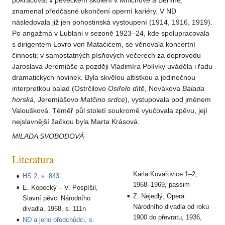
pokračovat v pěveckém školení v Mnichově a Berlíně,
znamenal předčasné ukončení operní kariéry. V ND
následovala již jen pohostinská vystoupení (1914, 1916, 1919).
Po angažmá v Lublani v sezoně 1923–24, kde spolupracovala
s dirigentem Lovro von Mataćićem, se věnovala koncertní
činnosti; v samostatných písňových večerech za doprovodu
Jaroslava Jeremiáše a později Vladimíra Polívky uváděla i řadu
dramatických novinek. Byla skvělou altistkou a jedinečnou
interpretkou balad (Ostrčilovo
Osiřelo dítě
, Novákova
Balada
horská
, Jeremiášovo
Matčino srdce
), vystupovala pod jménem
Valoušková. Téměř půl století soukromě vyučovala zpěvu, její
nejslavnější žačkou byla Marta Krásová.
MILADA SVOBODOVÁ
Literatura
Karla Kovařovice 1–2,
HS 2, s. 843
1968–1969, passim
E. Kopecký – V. Pospíšil,
Z. Nejedlý, Opera
Slavní pěvci Národního
Národního divadla od roku
divadla, 1968, s. 111n
1900 do převratu, 1936,
ND a jeho předchůdci, s.