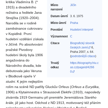
kritika Vladimíra B. (*
Místo
Jičín
1915) a divadelního
narození
režiséra a ředitele Jana
Datum úmrtí
3. 6. 1975
Strejčka (1920–2004).
Narodila se v rodině
Místo úmrtí
Praha
zaměstnance cukrovaru
Povolání
Hudební interpret‎
v Kopidlně. První
Významnost
C
hudební vzdělání získala
Citace
Biografický slovník
v Jičíně. Po absolvování
českých zemí
6,
pražské Pivodovy
Praha 2007, s. 64.
hudební školy byla 1906
(
podrobnější citace
)
angažována do
Trvalý
https://biography.hiu.c
Národního divadla, kde
odkaz
as.cz/pageid/4266
debutovala jako Veruna
0
v Blodkově opeře
V
studni
. K jejím nejlepším
rolím na scéně ND patřily Gluckův Orfeus (
Orfeus a Eurydika
,
1906) a Klytaimnestra v Straussově
Elektře
(1910), naposledy
ztvárnila 1919 Germainu při premiéře Jeremiášova
Starého
krále
, již jako host. Odchod z ND 1913, motivovaný též přáním