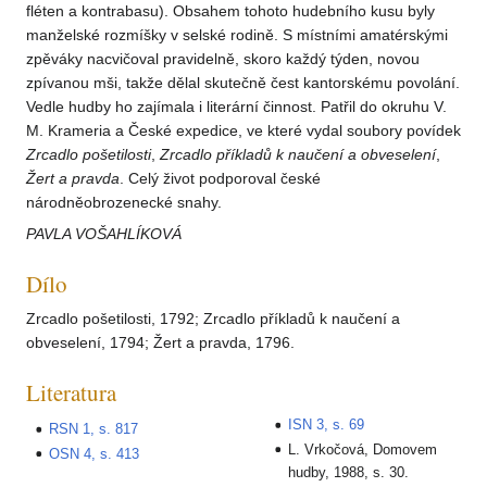
fléten a kontrabasu). Obsahem tohoto hudebního kusu byly
manželské rozmíšky v selské rodině. S místními amatérskými
zpěváky nacvičoval pravidelně, skoro každý týden, novou
zpívanou mši, takže dělal skutečně čest kantorskému povolání.
Vedle hudby ho zajímala i literární činnost. Patřil do okruhu V.
M. Krameria a České expedice, ve které vydal soubory povídek
Zrcadlo pošetilosti
,
Zrcadlo příkladů k naučení a obveselení
,
Žert a pravda
. Celý život podporoval české
národněobrozenecké snahy.
PAVLA VOŠAHLÍKOVÁ
Dílo
Zrcadlo pošetilosti, 1792; Zrcadlo příkladů k naučení a
obveselení, 1794; Žert a pravda, 1796.
Literatura
ISN 3, s. 69
RSN 1, s. 817
L. Vrkočová, Domovem
OSN 4, s. 413
hudby, 1988, s. 30.