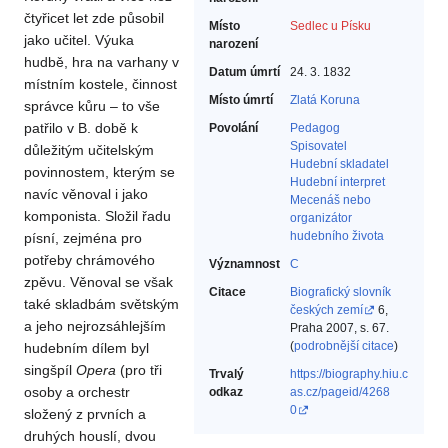
čtyřicet let zde působil
Místo
Sedlec u Písku
jako učitel. Výuka
narození
hudbě, hra na varhany v
Datum úmrtí
24. 3. 1832
místním kostele, činnost
Místo úmrtí
Zlatá Koruna
správce kůru – to vše
patřilo v B. době k
Povolání
Pedagog‎
Spisovatel‎
důležitým učitelským
Hudební skladatel‎
povinnostem, kterým se
Hudební interpret‎
navíc věnoval i jako
Mecenáš nebo
komponista. Složil řadu
organizátor
hudebního života‎
písní, zejména pro
potřeby chrámového
Významnost
C
zpěvu. Věnoval se však
Citace
Biografický slovník
také skladbám světským
českých zemí
6,
a jeho nejrozsáhlejším
Praha 2007, s. 67.
(
podrobnější citace
)
hudebním dílem byl
singšpíl
Opera
(pro tři
Trvalý
https://biography.hiu.c
osoby a orchestr
odkaz
as.cz/pageid/4268
0
složený z prvních a
druhých houslí, dvou