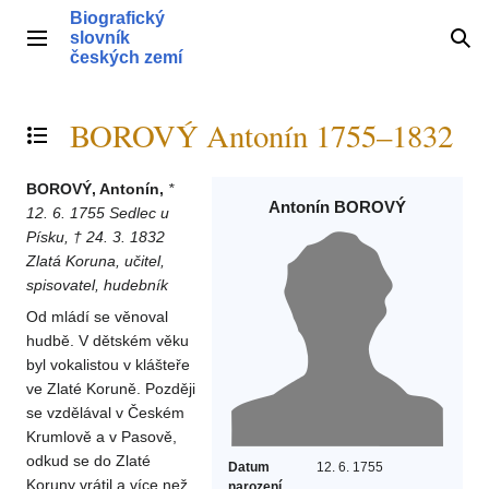
Přeskočit
Biografický
na
slovník
Hlavní menu
Hle
obsah
českých zemí
BOROVÝ Antonín 1755–1832
Přepnout obsah
BOROVÝ, Antonín,
*
Antonín BOROVÝ
12. 6. 1755 Sedlec u
Písku, † 24. 3. 1832
Zlatá Koruna, učitel,
spisovatel, hudebník
Od mládí se věnoval
hudbě. V dětském věku
byl vokalistou v klášteře
ve Zlaté Koruně. Později
se vzdělával v Českém
Krumlově a v Pasově,
odkud se do Zlaté
Datum
12. 6. 1755
Koruny vrátil a více než
narození