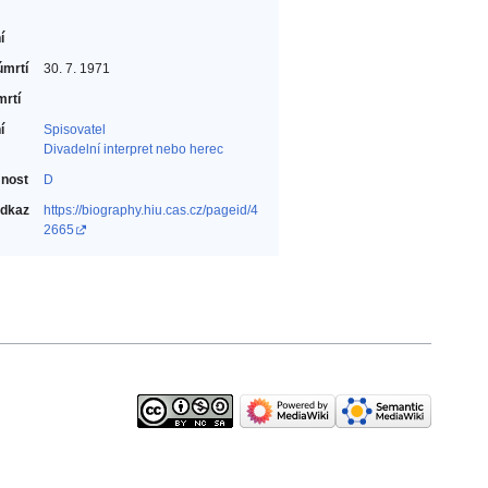
í
úmrtí
30. 7. 1971
mrtí
í
Spisovatel‎
Divadelní interpret nebo herec‎
nost
D
odkaz
https://biography.hiu.cas.cz/pageid/4
2665