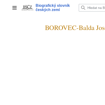
Přeskočit
Biografický slovník
na
Hlavní menu
českých zemí
obsah
BOROVEC-Balda Jose