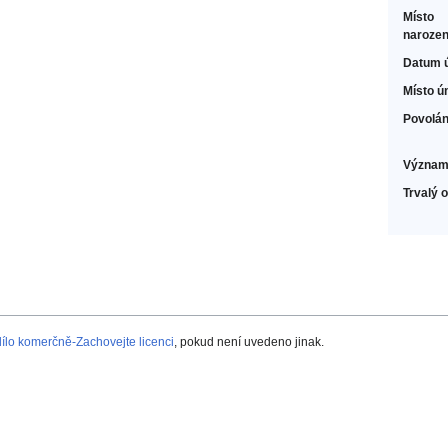
Místo
narozen
Datum 
Místo ú
Povolán
Význam
Trvalý 
lo komerčně-Zachovejte licenci
, pokud není uvedeno jinak.