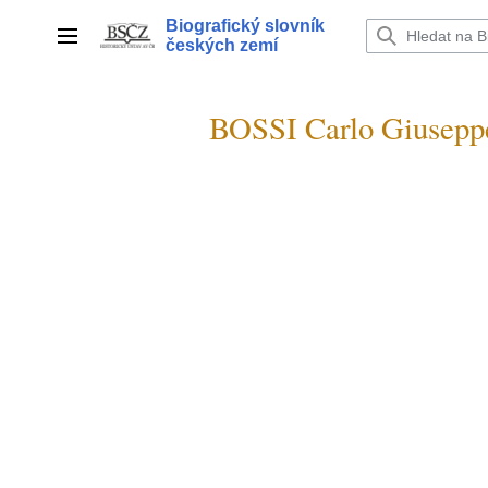
Přeskočit
Biografický slovník
na
Hlavní menu
českých zemí
obsah
BOSSI Carlo Giusepp