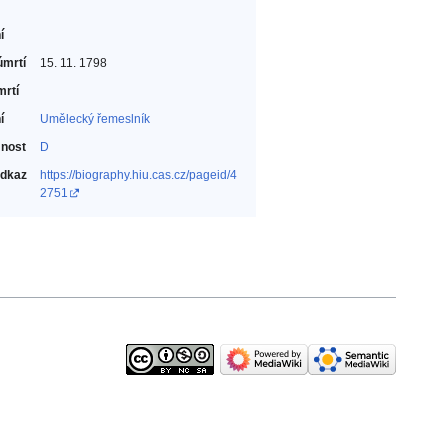
í
úmrtí
15. 11. 1798
mrtí
í
Umělecký řemeslník‎
nost
D
odkaz
https://biography.hiu.cas.cz/pageid/4
2751