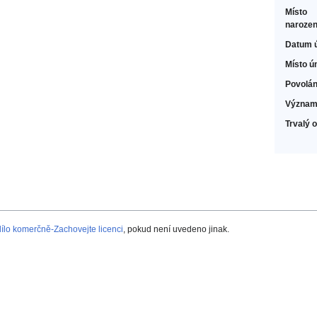
Místo
narozen
Datum 
Místo ú
Povolán
Význam
Trvalý 
lo komerčně-Zachovejte licenci
, pokud není uvedeno jinak.