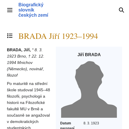
Přeskočit
Biografický
na
slovník
Hlavní menu
Hle
obsah
českých zemí
BRADA Jiří 1923–1994
Přepnout obsah
BRADA, Jiří,
* 8. 3.
Jiří BRADA
1923 Brno, † 22. 12.
1994 Mnichov
(Německo), novinář,
filozof
Po maturitě na střední
škole studoval 1945–48
filozofii, psychologii a
historii na Filozofické
fakultě MU v Brně a
současně se angažoval
v demokratických
Datum
8. 3. 1923
studentských
narození