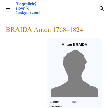
Přeskočit
Biografický
na
slovník
Hlavní menu
Hle
obsah
českých zemí
BRAIDA Anton 1768–1824
Anton BRAIDA
Datum
1768
narození