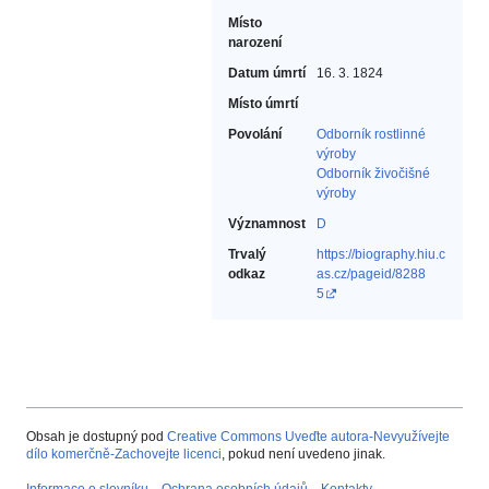
Místo
narození
Datum úmrtí
16. 3. 1824
Místo úmrtí
Povolání
Odborník rostlinné
výroby‎
Odborník živočišné
výroby‎
Významnost
D
Trvalý
https://biography.hiu.c
odkaz
as.cz/pageid/8288
5
Obsah je dostupný pod
Creative Commons Uveďte autora-Nevyužívejte
dílo komerčně-Zachovejte licenci
, pokud není uvedeno jinak.