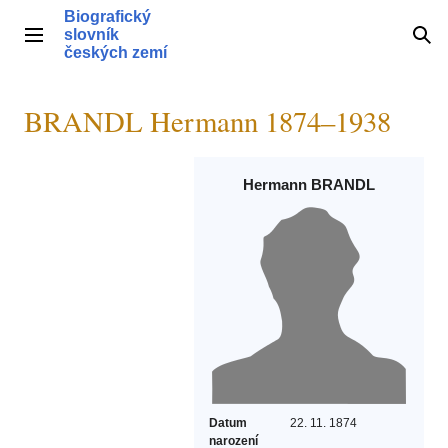
Přeskočit
Biografický
na
slovník
Hlavní menu
Hle
obsah
českých zemí
BRANDL Hermann 1874–1938
Hermann BRANDL
Datum
22. 11. 1874
narození