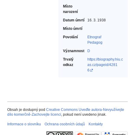
Místo
narození
Datum úmrtí
16. 3. 1938
Místo úmrtí
Povolání
Etnograf‎
Pedagog‎
Významnost
D
Trvalý
https://biography.hiu.c
odkaz
as.cz/pageid/4281
6
Obsah je dostupný pod
Creative Commons Uveďte autora-Nevyužívejte
dílo komerčně-Zachovejte licenci
, pokud není uvedeno jinak.
Informace o slovníku
Ochrana osobních údajů
Kontakty