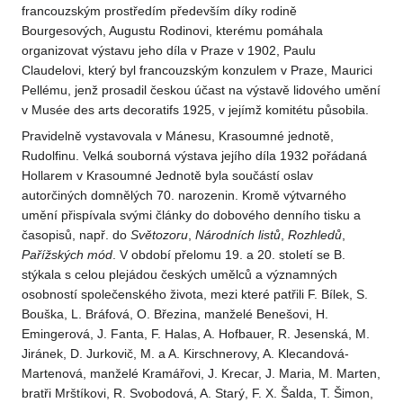
francouzským prostředím především díky rodině
Bourgesových, Augustu Rodinovi, kterému pomáhala
organizovat výstavu jeho díla v Praze v 1902, Paulu
Claudelovi, který byl francouzským konzulem v Praze, Maurici
Pellému, jenž prosadil českou účast na výstavě lidového umění
v Musée des arts decoratifs 1925, v jejímž komitétu působila.
Pravidelně vystavovala v Mánesu, Krasoumné jednotě,
Rudolfinu. Velká souborná výstava jejího díla 1932 pořádaná
Hollarem v Krasoumné Jednotě byla součástí oslav
autorčiných domnělých 70. narozenin. Kromě výtvarného
umění přispívala svými články do dobového denního tisku a
časopisů, např. do
Světozoru
,
Národních listů
,
Rozhledů
,
Pařížských
mód
. V období přelomu 19. a 20. století se B.
stýkala s celou plejádou českých umělců a významných
osobností společenského života, mezi které patřili F. Bílek, S.
Bouška, L. Bráfová, O. Březina, manželé Benešovi, H.
Emingerová, J. Fanta, F. Halas, A. Hofbauer, R. Jesenská, M.
Jiránek, D. Jurkovič, M. a A. Kirschnerovy, A. Klecandová-
Martenová, manželé Kramářovi, J. Krecar, J. Maria, M. Marten,
bratři Mrštíkovi, R. Svobodová, A. Starý, F. X. Šalda, T. Šimon,