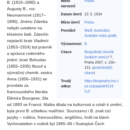
Místo
Praha
B. (1810–1880) a
narození
Augusty B., roz.
Datum úmrtí
23. 5. 1934
Neumannové (1817–
1890). Jméno Zdenka
Místo úmrtí
Praha
nebylo uvedeno na
Povolání
Malíř, iluminátor,
křestním listě. Zdenčin
ilustrátor nebo grafik‎
nejstarší bratr Vladimír
Významnost
B
(1853–1924) byl právník
Citace
Biografický slovník
a správce rodinného
českých zemí
7,
jmění; bratr Bohuslav
Praha 2007, s. 150–
(1855–1935) filozof a
151. (
podrobnější
význačný chemik; sestra
citace
)
Anna (1856–1931) se
Trvalý
https://biography.hiu.c
provdala za
odkaz
as.cz/pageid/4218
francouzského literáta
5
Elémira Bourgese, žila
od 1883 ve Francii. Matka dbala na kulturnost a vztah k umění,
byla první B. učitelkou malířství. Sourozenci i B. znali cizí
jazyky – ruštinu, francouzštinu, angličtinu, hráli na klavír.
Vychovatelem v rodině byl 1865–66 i Svatopluk Čech.