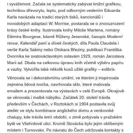
i vyváženost. Začala se systematicky zabývat knižní grafikou,
technikou dřevorytu, leptu, pod odborným vedením Eduarda
Karla navázala na tradici starých tisků, kancionálů i
novodobých adaptací W. Morrise, postarala se o znovuzrození
krásy české knihy. Ilustrovala knihy Miloše Martena, romány
Elémira Bourgese, básně Růženy Jesenské, časopis
Moderní
revue
,
Kalendář
paní a dívek českých
, díla Paula Claudela i
verše Karla Sabiny nebo Otokara Březiny, publikaci Františka
Dvorníka ke svatováclavským oslavám 1929, román Jaroslava
Marii ad. Dbala na celkovou úpravu knih včetně výběru papíru
a vazby. Vytvořila také několik kusů užité grafiky – exlibris.
Věnovala se i dekorativnímu umění, ve kterém ji inspirovala
zejména lidová tvorba, navrhovala sklo, které malovala
emailem a prezentovala na výstavách v celé Evropě. Okrajově
se věnovala i malbě nábytku. Začátek 20. století trávila
především v Čechách, v Roztokách si 1904 postavila svůj
ateliér ve stylu kombinace anglického domu a venkovské
chalupy, kde trávila letní období, v zimě pobývala v pražském
bytě ve Všehrdově ulici. Kromě Slovácka bylo jejím oblíbeným
místem i Turnovsko. Po návratu do Čech udržovala kontakty s