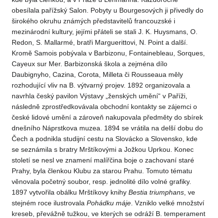
obesílala pařížský Salon. Pobyty u Bourgesových ji přivedly do
širokého okruhu známých představitelů francouzské i
mezinárodní kultury, jejími přáteli se stali J. K. Huysmans, O.
Redon, S. Mallarmé, bratři Marguerittovi, N. Point a další.
Kromě Samois pobývala v Barbizonu, Fontainebleau, Sorques,
Cayeux sur Mer. Barbizonská škola a zejména dílo
Daubignyho, Cazina, Corota, Milleta či Rousseaua měly
rozhodující vliv na B. výtvarný projev. 1892 organizovala a
navrhla český pavilon Výstavy „ženských umění“ v Paříži,
následně zprostředkovávala obchodní kontakty se zájemci o
české lidové umění a zároveň nakupovala předměty do sbírek
dnešního Náprstkova muzea. 1894 se vrátila na delší dobu do
Čech a podnikla studijní cestu na Slovácko a Slovensko, kde
se seznámila s bratry Mrštíkovými a Jožkou Uprkou. Konec
století se nesl ve znamení malířčina boje o zachovaní staré
Prahy, byla členkou Klubu za starou Prahu. Tomuto tématu
věnovala početný soubor, resp. jednolité dílo volné grafiky.
1897 vytvořila obálku Mrštíkovy knihy
Bestia triumphans
, ve
stejném roce ilustrovala
Pohádku máje
. Vzniklo velké množství
kreseb, převážně tužkou, ve kterých se odráží B. temperament