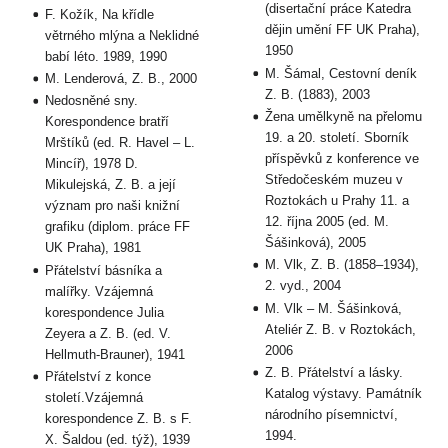
(disertační práce Katedra
F. Kožík, Na křídle
dějin umění FF UK Praha),
větrného mlýna a Neklidné
1950
babí léto. 1989, 1990
M. Šámal, Cestovní deník
M. Lenderová, Z. B., 2000
Z. B. (1883), 2003
Nedosněné sny.
Žena umělkyně na přelomu
Korespondence bratří
19. a 20. století. Sborník
Mrštíků (ed. R. Havel – L.
příspěvků z konference ve
Mincíř), 1978 D.
Středočeském muzeu v
Mikulejská, Z. B. a její
Roztokách u Prahy 11. a
význam pro naši knižní
12. října 2005 (ed. M.
grafiku (diplom. práce FF
Šášinková), 2005
UK Praha), 1981
M. Vlk, Z. B. (1858–1934),
Přátelství básníka a
2. vyd., 2004
malířky. Vzájemná
M. Vlk – M. Šášinková,
korespondence Julia
Ateliér Z. B. v Roztokách,
Zeyera a Z. B. (ed. V.
2006
Hellmuth-Brauner), 1941
Z. B. Přátelství a lásky.
Přátelství z konce
Katalog výstavy. Památník
století.Vzájemná
národního písemnictví,
korespondence Z. B. s F.
1994.
X. Šaldou (ed. týž), 1939