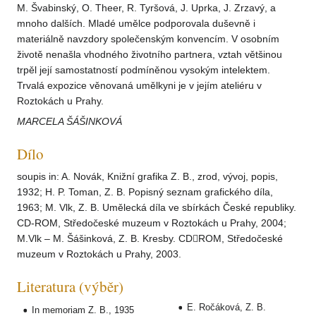
M. Švabinský, O. Theer, R. Tyršová, J. Uprka, J. Zrzavý, a
mnoho dalších. Mladé umělce podporovala duševně i
materiálně navzdory společenským konvencím. V osobním
životě nenašla vhodného životního partnera, vztah většinou
trpěl její samostatností podmíněnou vysokým intelektem.
Trvalá expozice věnovaná umělkyni je v jejím ateliéru v
Roztokách u Prahy.
MARCELA ŠÁŠINKOVÁ
Dílo
soupis in: A. Novák, Knižní grafika Z. B., zrod, vývoj, popis,
1932; H. P. Toman, Z. B. Popisný seznam grafického díla,
1963; M. Vlk, Z. B. Umělecká díla ve sbírkách České republiky.
CD-ROM, Středočeské muzeum v Roztokách u Prahy, 2004;
M.Vlk – M. Šášinková, Z. B. Kresby. CDROM, Středočeské
muzeum v Roztokách u Prahy, 2003.
Literatura (výběr)
E. Ročáková, Z. B.
In memoriam Z. B., 1935