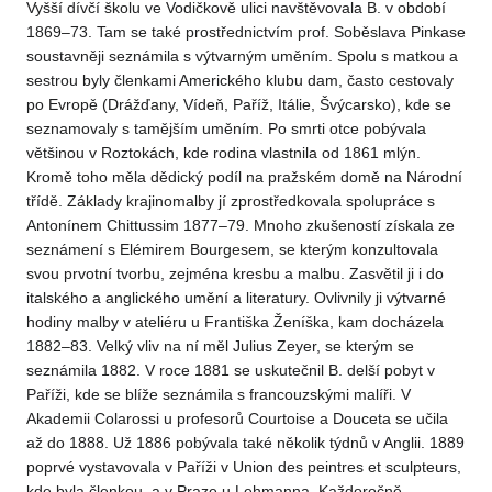
Vyšší dívčí školu ve Vodičkově ulici navštěvovala B. v období
1869–73. Tam se také prostřednictvím prof. Soběslava Pinkase
soustavněji seznámila s výtvarným uměním. Spolu s matkou a
sestrou byly členkami Amerického klubu dam, často cestovaly
po Evropě (Drážďany, Vídeň, Paříž, Itálie, Švýcarsko), kde se
seznamovaly s tamějším uměním. Po smrti otce pobývala
většinou v Roztokách, kde rodina vlastnila od 1861 mlýn.
Kromě toho měla dědický podíl na pražském domě na Národní
třídě. Základy krajinomalby jí zprostředkovala spolupráce s
Antonínem Chittussim 1877–79. Mnoho zkušeností získala ze
seznámení s Elémirem Bourgesem, se kterým konzultovala
svou prvotní tvorbu, zejména kresbu a malbu. Zasvětil ji i do
italského a anglického umění a literatury. Ovlivnily ji výtvarné
hodiny malby v ateliéru u Františka Ženíška, kam docházela
1882–83. Velký vliv na ní měl Julius Zeyer, se kterým se
seznámila 1882. V roce 1881 se uskutečnil B. delší pobyt v
Paříži, kde se blíže seznámila s francouzskými malíři. V
Akademii Colarossi u profesorů Courtoise a Douceta se učila
až do 1888. Už 1886 pobývala také několik týdnů v Anglii. 1889
poprvé vystavovala v Paříži v Union des peintres et sculpteurs,
kde byla členkou, a v Praze u Lehmanna. Každoročně