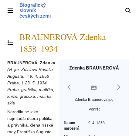
Přeskočit
Biografický
na
slovník
Hlavní menu
Hle
obsah
českých zemí
BRAUNEROVÁ Zdenka
Přepnout obsah
1858–1934
BRAUNEROVÁ, Zdenka
Zdenka BRAUNEROVÁ
(vl. jm. Zdislava Rosalia
Augusta), * 9. 4. 1858
Praha, † 23. 5. 1934
Praha, grafička, malířka,
knižní grafička, malířka
Zdenka Braunerová.jpg
skla
Portrét
Narodila se jako
nejmladší dcera politika
Datum
9. 4. 1858
a právníka, člena říšské
narození
rady Františka Augusta