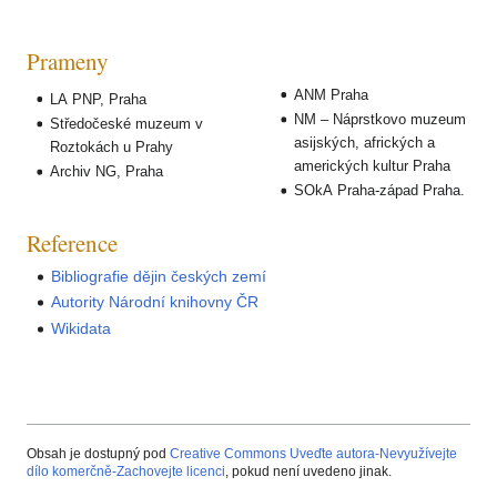
Prameny
ANM Praha
LA PNP, Praha
NM – Náprstkovo muzeum
Středočeské muzeum v
asijských, afrických a
Roztokách u Prahy
amerických kultur Praha
Archiv NG, Praha
SOkA Praha-západ Praha.
Reference
Bibliografie dějin českých zemí
Autority Národní knihovny ČR
Wikidata
Obsah je dostupný pod
Creative Commons Uveďte autora-Nevyužívejte
dílo komerčně-Zachovejte licenci
, pokud není uvedeno jinak.