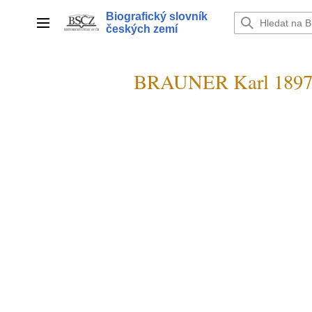
Přeskočit
Biografický slovník
na
Hlavní menu
českých zemí
obsah
BRAUNER Karl 1897