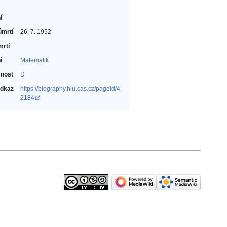
í
úmrtí
26. 7. 1952
mrtí
í
Matematik‎
nost
D
odkaz
https://biography.hiu.cas.cz/pageid/4
2184