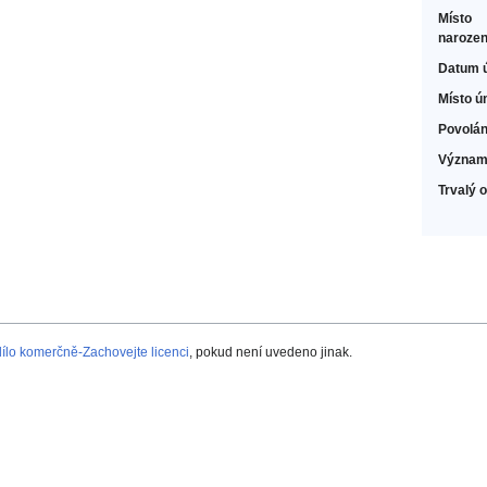
Místo
narozen
Datum 
Místo ú
Povolán
Význam
Trvalý 
lo komerčně-Zachovejte licenci
, pokud není uvedeno jinak.