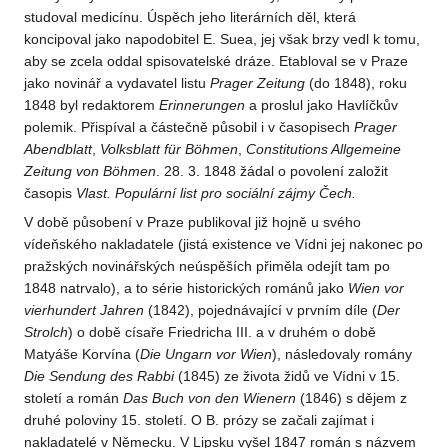
studoval medicínu. Úspěch jeho literárních děl, která
koncipoval jako napodobitel E. Suea, jej však brzy vedl k tomu,
aby se zcela oddal spisovatelské dráze. Etabloval se v Praze
jako novinář a vydavatel listu
Prager Zeitung
(do 1848), roku
1848 byl redaktorem
Erinnerungen
a proslul jako Havlíčkův
polemik. Přispíval a částečně působil i v časopisech
Prager
Abendblatt
,
Volksblatt für Böhmen
,
Constitutions Allgemeine
Zeitung von Böhmen
. 28. 3. 1848 žádal o povolení založit
časopis
Vlast. Populární list pro sociální zájmy Čech.
V době působení v Praze publikoval již hojně u svého
vídeňského nakladatele (jistá existence ve Vídni jej nakonec po
pražských novinářských neúspěších přiměla odejít tam po
1848 natrvalo), a to série historických románů jako
Wien vor
vierhundert Jahren
(1842), pojednávající v prvním díle (
Der
Strolch
) o době císaře Friedricha III. a v druhém o době
Matyáše Korvína (
Die Ungarn vor Wien
), následovaly romány
Die Sendung des Rabbi
(1845) ze života židů ve Vídni v 15.
století a román
Das Buch von den Wienern
(1846) s dějem z
druhé poloviny 15. století. O B. prózy se začali zajímat i
nakladatelé v Německu. V Lipsku vyšel 1847 román s názvem