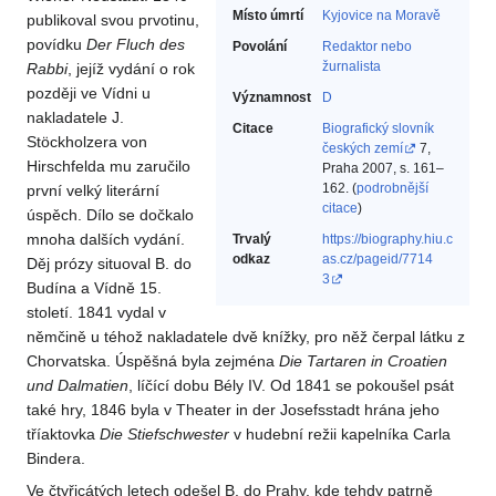
Místo úmrtí
Kyjovice na Moravě
publikoval svou prvotinu,
povídku
Der Fluch des
Povolání
Redaktor nebo
žurnalista‎
Rabbi
, jejíž vydání o rok
později ve Vídni u
Významnost
D
nakladatele J.
Citace
Biografický slovník
Stöckholzera von
českých zemí
7,
Hirschfelda mu zaručilo
Praha 2007, s. 161–
162. (
podrobnější
první velký literární
citace
)
úspěch. Dílo se dočkalo
mnoha dalších vydání.
Trvalý
https://biography.hiu.c
odkaz
as.cz/pageid/7714
Děj prózy situoval B. do
3
Budína a Vídně 15.
století. 1841 vydal v
němčině u téhož nakladatele dvě knížky, pro něž čerpal látku z
Chorvatska. Úspěšná byla zejména
Die Tartaren in Croatien
und Dalmatien
, líčící dobu Bély IV. Od 1841 se pokoušel psát
také hry, 1846 byla v Theater in der Josefsstadt hrána jeho
tříaktovka
Die Stiefschwester
v hudební režii kapelníka Carla
Bindera.
Ve čtyřicátých letech odešel B. do Prahy, kde tehdy patrně