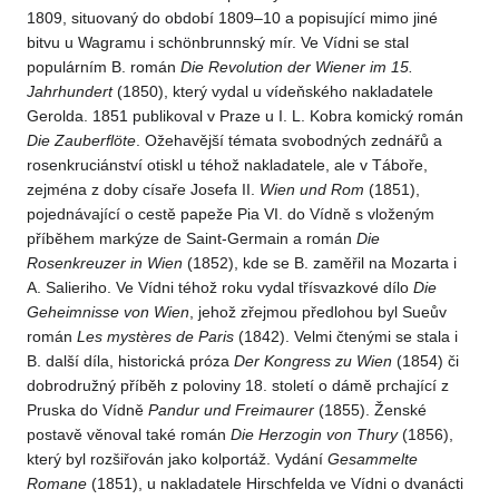
1809, situovaný do období 1809–10 a popisující mimo jiné
bitvu u Wagramu i schönbrunnský mír. Ve Vídni se stal
populárním B. román
Die Revolution
der Wiener im 15.
Jahrhundert
(1850), který vydal u vídeňského nakladatele
Gerolda. 1851 publikoval v Praze u I. L. Kobra komický román
Die Zauberflöte
. Ožehavější témata svobodných zednářů a
rosenkruciánství otiskl u téhož nakladatele, ale v Táboře,
zejména z doby císaře Josefa II.
Wien und Rom
(1851),
pojednávající o cestě papeže Pia VI. do Vídně s vloženým
příběhem markýze de Saint-Germain a román
Die
Rosenkreuzer in Wien
(1852), kde se B. zaměřil na Mozarta i
A. Salieriho. Ve Vídni téhož roku vydal třísvazkové dílo
Die
Geheimnisse von Wien
, jehož zřejmou předlohou byl Sueův
román
Les mystères de Paris
(1842). Velmi čtenými se stala i
B. další díla, historická próza
Der
Kongress zu Wien
(1854) či
dobrodružný příběh z poloviny 18. století o dámě prchající z
Pruska do Vídně
Pandur und
Freimaurer
(1855). Ženské
postavě věnoval také román
Die
Herzogin von Thury
(1856),
který byl rozšiřován jako kolportáž. Vydání
Gesammelte
Romane
(1851), u nakladatele Hirschfelda ve Vídni o dvanácti