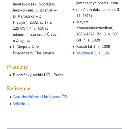
jewishencyclopedia. com
hrvatsko-češki biografski
s udáním data narození 3.
leksikon (ed. J. Bošnjak –
11. 1811)
D. Karpatský – Z.
Meyers
Pičuljan), 2002, s. 17 a
Konversationslexikon,
125
OSN 4, s. 620
(s
1885–1892, Bd. 3, s. 380,
udáním místa úmrtí Čížov
Bd. 7, s. 1028
u Znojma)
Kosch Lit 1, s. 1009
I. Singer – A. M.
Friedenberg, The Jewish
Wurzbach 2, s. 129
.
Prameny
Biografický archiv ÚČL, Praha.
Reference
Autority Národní knihovny ČR
Wikidata