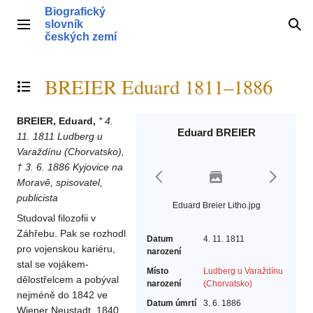
Přeskočit
Biografický
na
slovník
Hlavní menu
Hle
obsah
českých zemí
BREIER Eduard 1811–1886
Přepnout obsah
BREIER, Eduard,
* 4.
Eduard BREIER
11. 1811 Ludberg u
Varaždínu (Chorvatsko),
† 3. 6. 1886 Kyjovice na
Moravě, spisovatel,
publicista
Eduard Breier Litho.jpg
Studoval filozofii v
Záhřebu. Pak se rozhodl
Datum
4. 11. 1811
pro vojenskou kariéru,
narození
stal se vojákem-
Místo
Ludberg u Varaždínu
dělostřelcem a pobýval
narození
(Chorvatsko)
nejméně do 1842 ve
Datum úmrtí
3. 6. 1886
Wiener Neustadt. 1840