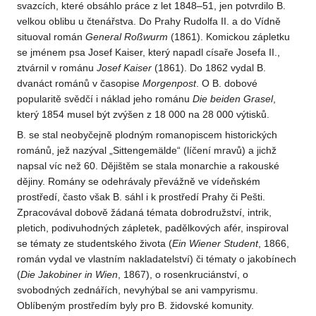
svazcích, které obsáhlo práce z let 1848–51, jen potvrdilo B.
velkou oblibu u čtenářstva. Do Prahy Rudolfa II. a do Vídně
situoval román
General
Roßwurm
(1861). Komickou zápletku
se jménem psa Josef Kaiser, který napadl císaře Josefa II.,
ztvárnil v románu
Josef Kaiser
(1861). Do 1862 vydal B.
dvanáct románů v časopise
Morgenpost
. O B. dobové
popularitě svědčí i náklad jeho románu
Die beiden Grasel
,
který 1854 musel být zvýšen z 18 000 na 28 000 výtisků.
B. se stal neobyčejně plodným romanopiscem historických
románů, jež nazýval „Sittengemälde“ (líčení mravů) a jichž
napsal víc než 60. Dějištěm se stala monarchie a rakouské
dějiny. Romány se odehrávaly převážně ve vídeňském
prostředí, často však B. sáhl i k prostředí Prahy či Pešti.
Zpracovával dobově žádaná témata dobrodružství, intrik,
pletich, podivuhodných zápletek, padělkových afér, inspiroval
se tématy ze studentského života (
Ein Wiener Student
, 1866,
román vydal ve vlastním nakladatelství) či tématy o jakobínech
(
Die
Jakobiner in Wien
, 1867), o rosenkruciánství, o
svobodných zednářích, nevyhýbal se ani vampyrismu.
Oblíbeným prostředím byly pro B. židovské komunity.