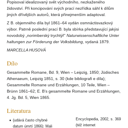
Popisoval idealizovaný svět východního, nezkaženého
židovství. Při koncipování svých prací nezřídka sáhl k dílům
jiných dřívějších autorů, která přinejmenším adaptoval.
Z B. objemného díla byl 1861–64 vydán osmnáctisvazkový
výbor. Patrně poslední prací B. byla sbírka představující jakýsi
novodobý „norimberský trychtýř“
Naturwissenschaftliche
Unter
haltungen zur Förderung der Volksbildung
, vydaná 1879.
MARCELLA HUSOVÁ
Dílo
Gesammelte Romane, Bd. 9, Wien – Leipzig, 1850; Jüdisches
Athenaeum, Leipzig 1851, s. 30 (kde bibliografi e díla);
Gesammelte Romane und Erzählungen, 10 Teile, Wien –
Brünn 1861–62; E. B’s gesammelte Romane und Erzählungen,
4. Jg. Bd. 5, Wien 1865.
Literatura
Encyclopedia, 2002, s. 369
(udává často chybné
(též internet
datum úmrtí 1866): Mali