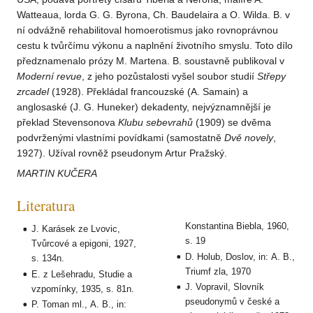
Watteaua, lorda G. G. Byrona, Ch. Baudelaira a O. Wilda. B. v
ní odvážně rehabilitoval homoerotismus jako rovnoprávnou
cestu k tvůrčímu výkonu a naplnění životního smyslu. Toto dílo
předznamenalo prózy M. Martena. B. soustavně publikoval v
Moderní revue
, z jeho pozůstalosti vyšel soubor studií
Střepy
zrcadel
(1928). Překládal francouzské (A. Samain) a
anglosaské (J. G. Huneker) dekadenty, nejvýznamnější je
překlad Stevensonova
Klubu
sebevrahů
(1909) se dvěma
podvrženými vlastními povídkami (samostatně
Dvě novely
,
1927). Užíval rovněž pseudonym Artur Pražský.
MARTIN KUČERA
Literatura
Konstantina Biebla, 1960,
J. Karásek ze Lvovic,
s. 19
Tvůrcové a epigoni, 1927,
D. Holub, Doslov, in: A. B.,
s. 134n.
Triumf zla, 1970
E. z Lešehradu, Studie a
J. Vopravil, Slovník
vzpomínky, 1935, s. 81n.
pseudonymů v české a
P. Toman ml., A. B., in: