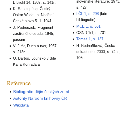
slovenské literatuře, 1973,
Bibliofil 14, 1937, s. 141n.
s. 427
K. Scheinpflug, Český
LČL 1, s. 298
(kde
Oskar Wilde, in: Nedělní
bibliografie)
České slovo 5. 1. 1941
MČE 1, s. 561
J. Podroužek, Fragment
OSND 1/1, s. 731
zastřeného osudu, 1945,
Tomeš 1, s. 137
passim
H. Bednaříková, Česká
V. Jirát, Duch a tvar, 1967,
dekadence, 2000, s. 74n.,
s. 213n.
106n.
O. Bartoš, Lounsko v díle
Karla Konráda a
Reference
Bibliografie dějin českých zemí
Autority Národní knihovny ČR
Wikidata