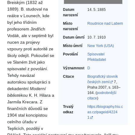
Breiským (1832 až
1889). B. studoval na
Datum
14. 5. 1885
narození
reálce v Lounech, kde
byl jeho třídním
Místo
Roudnice nad Labem
profesorem Jindřich
narození
Vodák, ale v septimě byl
Datum úmrtí
10. 7. 1910
nucen za projevy
Místo úmrtí
New York (USA)
vzpoury proti autoritě ze
Povolání
Spisovatel‎
školy odejít. Pokoušel se
Překladatel‎
ve Slaném živit jako
Významnost
D
spisovatel z povolání.
Tehdy navázal
Citace
Biografický slovník
autorskou spolupráci s
českých zemí
7,
Praha 2007, s. 163–
dekadentní
Moderní
164. (
podrobnější
bibliotékou
K. H. Hilara a
citace
)
Jarmila Krecara. Z
Trvalý
https://biography.hiu.c
finančních důvodů se
odkaz
as.cz/pageid/4224
1904 stal koncipistou
1
celního úřadu v
Teplicích, později v