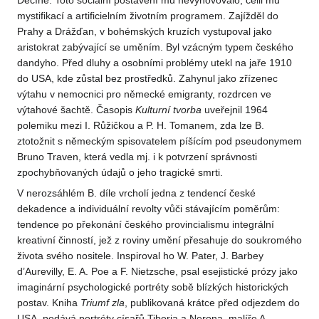
Děčíně. Toto sociální postavení mu nevyhovovalo, čelil mu
mystifikací a artificielním životním programem. Zajížděl do
Prahy a Drážďan, v bohémských kruzích vystupoval jako
aristokrat zabývající se uměním. Byl vzácným typem českého
dandyho. Před dluhy a osobními problémy utekl na jaře 1910
do USA, kde zůstal bez prostředků. Zahynul jako zřízenec
výtahu v nemocnici pro německé emigranty, rozdrcen ve
výtahové šachtě. Časopis
Kulturní tvorba
uveřejnil 1964
polemiku mezi I. Růžičkou a P. H. Tomanem, zda lze B.
ztotožnit s německým spisovatelem píšícím pod pseudonymem
Bruno Traven, která vedla mj. i k potvrzení správnosti
zpochybňovaných údajů o jeho tragické smrti.
V nerozsáhlém B. díle vrcholí jedna z tendencí české
dekadence a individuální revolty vůči stávajícím poměrům:
tendence po překonání českého provincialismu integrální
kreativní činností, jež z roviny umění přesahuje do soukromého
života svého nositele. Inspiroval ho W. Pater, J. Barbey
d’Aurevilly, E. A. Poe a F. Nietzsche, psal esejistické prózy jako
imaginární psychologické portréty sobě blízkých historických
postav. Kniha
Triumf zla
, publikovaná krátce před odjezdem do
USA, podává portréty císařů Tiberia a Nerona, malíře A.