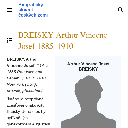
Přeskočit
Biografický
na
slovník
Hlavní menu
Hle
obsah
českých zemí
BREISKY Arthur Vincenc
Přepnout obsah
Josef 1885–1910
BREISKY, Arthur
Arthur Vincenc Josef
Vincenc Josef,
* 14. 5.
BREISKY
1885 Roudnice nad
Labem, † 10. 7. 1910
New York (USA),
prozaik, překladatel
Jméno je nesprávně
zčešťováno jako Artur
Breiský. Jeho otec byl
spřízněný s
gynekologem Augustem