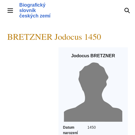
Přeskočit
Biografický
na
slovník
Hlavní menu
Hle
obsah
českých zemí
BRETZNER Jodocus 1450
Jodocus BRETZNER
Datum
1450
narození