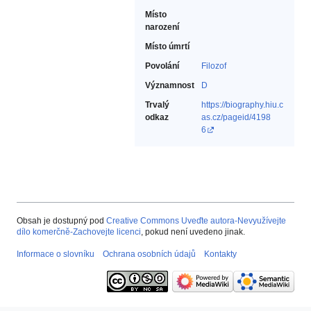
Místo
narození
Místo úmrtí
Povolání
Filozof‎
Významnost
D
Trvalý
https://biography.hiu.c
odkaz
as.cz/pageid/4198
6
Obsah je dostupný pod
Creative Commons Uveďte autora-Nevyužívejte
dílo komerčně-Zachovejte licenci
, pokud není uvedeno jinak.
Informace o slovníku
Ochrana osobních údajů
Kontakty