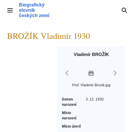
Přeskočit
Biografický
na
slovník
Hlavní menu
Hle
obsah
českých zemí
BROŽÍK Vladimír 1930
Vladimír BROŽÍK
Prof. Vladimir Brozik.jpg
Datum
3. 12. 1930
narození
Místo
narození
Místo úmrtí