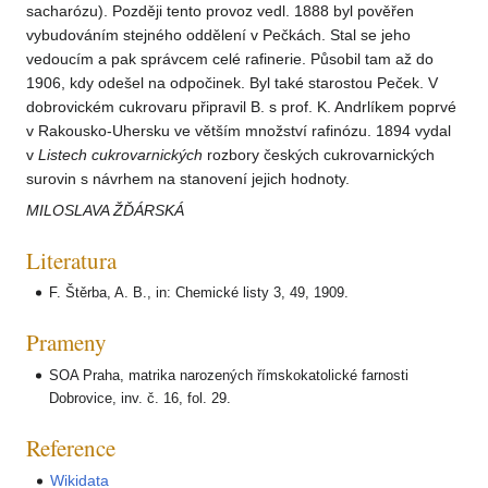
sacharózu). Později tento provoz vedl. 1888 byl pověřen
vybudováním stejného oddělení v Pečkách. Stal se jeho
vedoucím a pak správcem celé rafinerie. Působil tam až do
1906, kdy odešel na odpočinek. Byl také starostou Peček. V
dobrovickém cukrovaru připravil B. s prof. K. Andrlíkem poprvé
v Rakousko-Uhersku ve větším množství rafinózu. 1894 vydal
v
Listech cukrovarnických
rozbory českých cukrovarnických
surovin s návrhem na stanovení jejich hodnoty.
MILOSLAVA ŽĎÁRSKÁ
Literatura
F. Štěrba, A. B., in: Chemické listy 3, 49, 1909.
Prameny
SOA Praha, matrika narozených římskokatolické farnosti
Dobrovice, inv. č. 16, fol. 29.
Reference
Wikidata