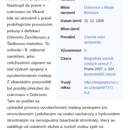
Nastoupil do praxe v
Místo
Dobrovice u Mladé
cukrovaru ve Vlkavě,
narození
Boleslavi
kde se seznámil s právě
Datum úmrtí
31. 12. 1908
probíhajícími provozními
Místo úmrtí
pokusy s defekací
(čiřením) Ženíškovou a
Povolání
Chemik nebo
alchymista‎
Štolbovou metodou. To
ovlivnilo i B. odborné
Významnost
D
zaměření, jeho
Citace
Biografický slovník
celoživotním zájmem se
českých zemí
7,
stal výzkum spojený s
Praha 2007, s. 204.
(
podrobnější citace
)
vycukerňováním melasy.
Z vlkavského pracoviště
Trvalý
https://biography.hiu.c
odkaz
as.cz/pageid/7372
byl později přeložen do
0
cukrovaru v Dobrovici.
Tam se podílel na
výstavbě provozu vycukerňování melasy postupem tzv.
stronciánovým (založeným na reakci sacharozy s hydroxidem
strontnatým na nerozpustný bisacharát strontnatý, který se
odděluje od ostatních složek a rozloží vodou zpět na