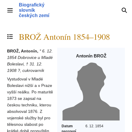
Přeskočit
Biografický
na
slovník
Hlavní menu
Hle
obsah
českých zemí
BROŽ Antonín 1854–1908
Přepnout obsah
BROŽ, Antonín,
* 6. 12.
Antonín BROŽ
1854 Dobrovice u Mladé
Boleslavi, † 31. 12.
1908 ?, cukrovarník
Vystudoval v Mladé
Boleslavi nižší a v Praze
vyšší reálku. Po maturitě
1873 se zapsal na
českou techniku, kterou
absolvoval 1876. Z
vojenské služby byl pro
tělesnou slabost po
Datum
6. 12. 1854
krátké době propuštěn.
narození