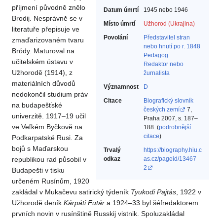
příjmení původně znělo
Datum úmrtí
1945 nebo 1946
Brodij. Nesprávně se v
Místo úmrtí
Užhorod (Ukrajina)
literatuře přepisuje ve
Povolání
Představitel stran
zmaďarizovaném tvaru
nebo hnutí po r. 1848‎
Bródy. Maturoval na
Pedagog‎
učitelském ústavu v
Redaktor nebo
Užhorodě (1914), z
žurnalista‎
materiálních důvodů
Významnost
D
nedokončil studium práv
Citace
Biografický slovník
na budapešťské
českých zemí
7,
univerzitě. 1917–19 učil
Praha 2007, s. 187–
ve Veľkém Byčkově na
188. (
podrobnější
citace
)
Podkarpatské Rusi. Za
bojů s Maďarskou
Trvalý
https://biography.hiu.c
republikou rad působil v
odkaz
as.cz/pageid/13467
2
Budapešti v tisku
určeném Rusínům, 1920
zakládal v Mukačevu satirický týdeník
Tyukodi Pajtás
, 1922 v
Užhorodě deník
Kárpáti
Futár
a 1924–33 byl šéfredaktorem
prvních novin v rusínštině Russkij vistnik. Spoluzakládal