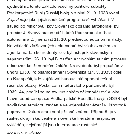
sjednotil na tomto základě všechny politické subjekty
Podkarpatské Rusi (Russkij blok) a s nimi 21. 9. 1938 vydal
Zajavlenije
jako jejich společné programové vyhlášení. V
situaci po Mnichovu, kdy Slovensko dosáhlo autonomie, byl
premiér J. Syrový nucen udělit také Podkarpatské Rusi
autonomii a B. jmenovat 11. 10. předsedou autonomní vlády.
Na základě zfalšovaných dokumentů byl však označen za
agenta maďarské iredenty, což byl ústupek slovenským
separatistům. 26. 10. byl B. zatčen a v rychlém tajném procesu
odsouzen ke třem rokům žaláře. Na svobodu byl propuštěn v
únoru 1939. Po osamostatnění Slovenska (14. 9. 1939) odjel
do Budapešti, kde zajišťoval budoucí státoprávní řešení
rusínské otázky. Poslancem maďarského parlamentu byl
1939–44, podílel se na tzv. rusínském zákonodárství a jako
hlavní odpůrce optace Podkarpatské Rusi Stalinovým SSSR byl
sovětskou armádou zatčen a ve vojenském vězení v Užhorodě
popraven. Datum smrti není přesně známo. Případ B. je v
ruské, ukrajinské, české a slovenské literatuře nesprávně
vykládán; nejvěrnější jsou interpretace rusínské.
MARTIN KUČERA