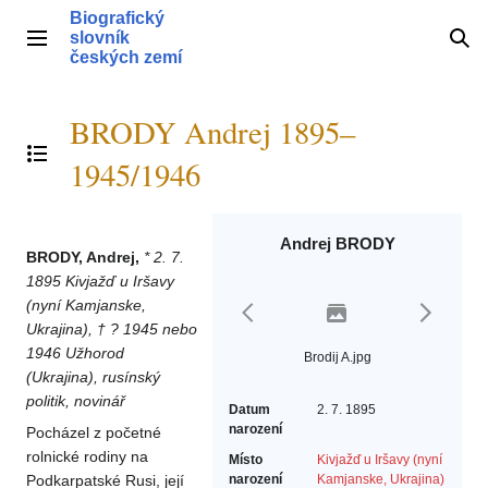
Přeskočit
Biografický
na
slovník
Hlavní menu
Hle
obsah
českých zemí
BRODY Andrej 1895–
Přepnout obsah
1945/1946
Andrej BRODY
BRODY, Andrej,
* 2. 7.
1895 Kivjažď u Iršavy
(nyní Kamjanske,
Ukrajina), † ? 1945 nebo
1946 Užhorod
Brodij A.jpg
(Ukrajina), rusínský
politik, novinář
Datum
2. 7. 1895
narození
Pocházel z početné
rolnické rodiny na
Místo
Kivjažď u Iršavy (nyní
Podkarpatské Rusi, její
narození
Kamjanske, Ukrajina)