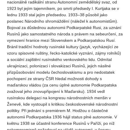
nacionálně radikální stranu Autonomní zemědělský svaz, od
1923 byl jejím tajemníkem, po smrti předsedy I. Kurtjaka se v
lednu 1933 stal jejím předsedou. 1933–38 působil jako
poslanec Národního shromáždění (náležel k autonomistům).
Bojoval za důslednou autonomii Podkarpatské Rusi, za uznání
Rusínů jako samostatného národa s právem na sebeurčení, za
vymezení hranice mezi Slovenskem a Podkarpatskou Rusí.
Bránil tradiční hodnoty rusínské kultury (jazyk, vycházející ze
vzoru spisovné ruštiny, řecko-katolické vyznání, zájmy rolníků)
a sociální zajištění rusínského venkovského lidu. Odmítal
ukrajinizaci, polonizaci i slovakizaci Rusínů, jejich násilné
přizpůsobování modelu čechoslovakismu a pro nedostatek
pochopení ze strany ČSR hledal možnosti dohody s
maďarskou vládou (za cenu úplné autonomie Podkarpatska
zvažoval jeho znovupřipojení k Maďarsku). 1934 vedl
rusínskou delegaci na kongresu národnostních menšin v
Ženevě, kde vystoupil s kritikou československé národnostní
politiky. Při jednání s premiérem M. Hodžou o částečné
autonomii Podkarpatska 1936 hájil status plné autonomie. V
květnu 1938 se účastnil konference Rusínů v Paříži, po níž
nekompromisně požadoval na vládě autonomii, v červnu