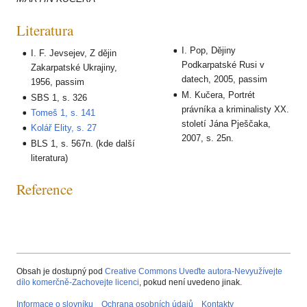
Literatura
I. Pop, Dějiny
I. F. Jevsejev, Z dějin
Podkarpatské Rusi v
Zakarpatské Ukrajiny,
datech, 2005, passim
1956, passim
M. Kučera, Portrét
SBS 1, s. 326
právníka a kriminalisty XX.
Tomeš 1, s. 141
století Jána Pješčaka,
Kolář Elity, s. 27
2007, s. 25n.
BLS 1, s. 567n. (kde další
literatura)
Reference
Obsah je dostupný pod
Creative Commons Uveďte autora-Nevyužívejte
dílo komerčně-Zachovejte licenci
, pokud není uvedeno jinak.
Informace o slovníku
Ochrana osobních údajů
Kontakty