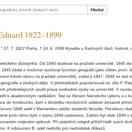
Hledat
duard 1822–1899
* 27. 7. 1822 Praha, † 24. 6. 1899 Kyselka u Karlových Varů, historik, 
eleckého důstojníka. Od 1840 studoval na pražské univerzitě, 1845 do
. 1845 žádal o možnost vyučovat fyzickou geografii (jako vůbec první, b
ocent tohoto oboru na pražské univerzitě), získal ji 1847; 1848 se sta
geografie a českých dějin. V přednáškách popularizoval mj. dílo F. Pal
ích přednášejících využil práva svobodné výuky na univerzitě. V revolu
atřil k akademickým radikálům. Stal se členem Národního výboru a v k
ace do Innsbrucku, kam v důsledku revolučních událostí dočasně přesíd
červnu 1848 velel v Klementinu oddílu studentů filozofie. Perzekuci však
edené proti němu bylo v srpnu 1848 zastaveno. Zatčen byl však 1849 v s
avovaném májovém spiknutí. Při výsleších údajně přitížil řadě svých dru
mu. K odsouzení B. opět nedošlo pro nedostatek důkazů.