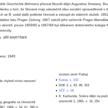
díle
Geschichte Böhmens
převzal filozofii dějin Augustina Smetany. Roz
enku o tom, že Slované mají uskutečnit ideu sociální spravedlnosti v d
ch se B. vzdal další politické činnosti a vstoupil do státních služeb. 18
daktor listu
Prager Zeitung
, 1867 založil jeho večerník
Prager Abendbla
ru ukončil, pouze 1859/60 a 1867/68 byl děkanem doktorského kolegia fi
iverzity.
 JIŘÍ MARTÍNEK
ens, 1849.
místem úmrtí Praha)
Kutnar, s. 243
kde chybně místo narození
DUK 3, s. 93, 99, 353
SČF, s. 59
K. Kazbunda, Stolice dějin na praž
.
univerzitě 2, 1965, s. 16, 20n.
ny geografie na Univerzitě
67, 1968, s. 54, 61, 390 (s