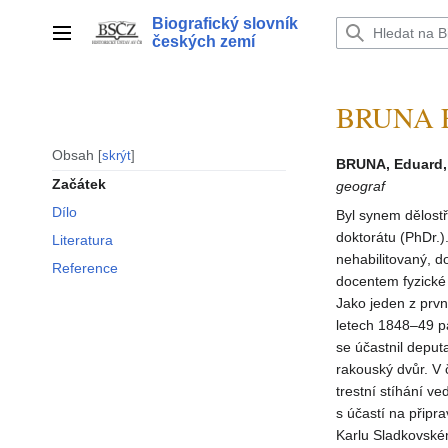
Přeskočit
Biografický slovník
na
Hlavní menu
českých zemí
obsah
BRUNA E
Obsah
skrýt
BRUNA, Eduard,
Začátek
geograf
Dílo
Byl synem dělostř
doktorátu (PhDr.)
Literatura
nehabilitovaný, d
Reference
docentem fyzické 
Jako jeden z prvn
letech 1848–49 p
se účastnil deput
rakouský dvůr. V 
trestní stíhání v
s účastí na připr
Karlu Sladkovské