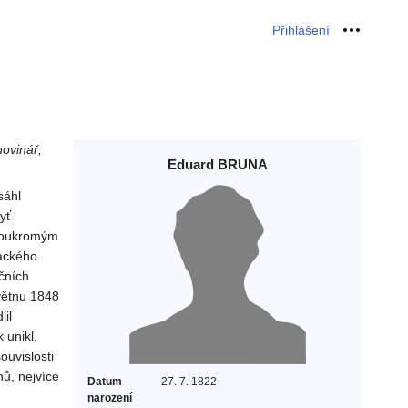
Přihlášení
Osobní 
novinář,
Eduard BRUNA
sáhl
yť
l soukromým
ackého.
čních
větnu 1848
lil
 unikl,
ouvislosti
hů, nejvíce
Datum
27. 7. 1822
narození