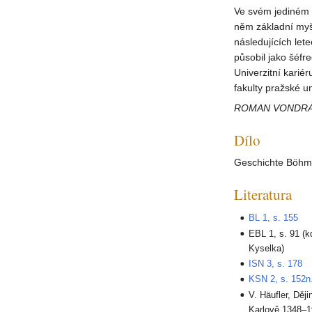
Ve svém jediném 
něm základní myšl
následujících lete
působil jako šéfre
Univerzitní karié
fakulty pražské un
ROMAN VONDRA,
Dílo
Geschichte Böhm
Literatura
BL 1, s. 155
EBL 1, s. 91 (
Kyselka)
ISN 3, s. 178
KSN 2, s. 152n
V. Häufler, Ději
Karlově 1348–19