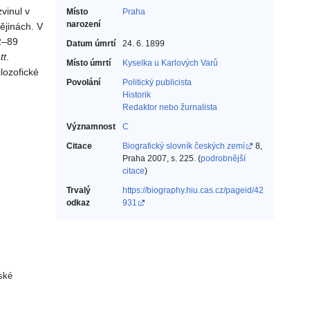
vinul v
Místo
Praha
narození
ějinách. V
52–89
Datum úmrtí
24. 6. 1899
tt
.
Místo úmrtí
Kyselka u Karlových Varů
lozofické
Povolání
Politický publicista‎
Historik‎
Redaktor nebo žurnalista‎
Významnost
C
Citace
Biografický slovník českých zemí
8,
Praha 2007, s. 225. (
podrobnější
citace
)
Trvalý
https://biography.hiu.cas.cz/pageid/42
odkaz
931
ské