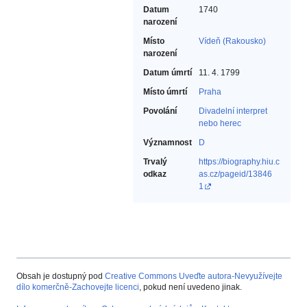
Datum
1740
narození
Místo
Vídeň (Rakousko)
narození
Datum úmrtí
11. 4. 1799
Místo úmrtí
Praha
Povolání
Divadelní interpret
nebo herec‎
Významnost
D
Trvalý
https://biography.hiu.c
odkaz
as.cz/pageid/13846
1
Obsah je dostupný pod
Creative Commons Uveďte autora-Nevyužívejte
dílo komerčně-Zachovejte licenci
, pokud není uvedeno jinak.