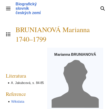
Přeskočit
Biografický
na
slovník
Hlavní menu
Hle
obsah
českých zemí
BRUNIANOVÁ Marianna
Přepnout obsah
1740–1799
Marianna BRUNIANOVÁ
Literatura
A. Jakubcová, s. 84-85
Reference
Wikidata