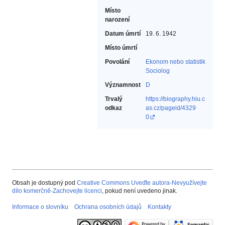
Místo
narození
Datum úmrtí
19. 6. 1942
Místo úmrtí
Povolání
Ekonom nebo statistik‎
Sociolog‎
Významnost
D
Trvalý
https://biography.hiu.c
odkaz
as.cz/pageid/4329
0
Obsah je dostupný pod
Creative Commons Uveďte autora-Nevyužívejte
dílo komerčně-Zachovejte licenci
, pokud není uvedeno jinak.
Informace o slovníku
Ochrana osobních údajů
Kontakty