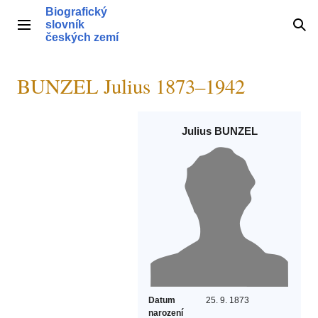
Přeskočit
Biografický
na
slovník
Hlavní menu
Hle
obsah
českých zemí
BUNZEL Julius 1873–1942
Julius BUNZEL
Datum
25. 9. 1873
narození