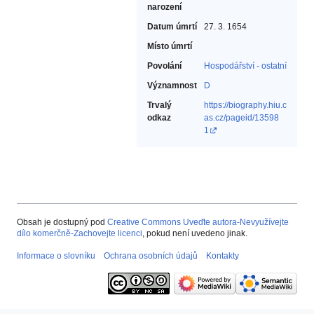
narození
Datum úmrtí
27. 3. 1654
Místo úmrtí
Povolání
Hospodářství - ostatní‎
Významnost
D
Trvalý
https://biography.hiu.c
odkaz
as.cz/pageid/13598
1
Obsah je dostupný pod
Creative Commons Uveďte autora-Nevyužívejte
dílo komerčně-Zachovejte licenci
, pokud není uvedeno jinak.
Informace o slovníku
Ochrana osobních údajů
Kontakty