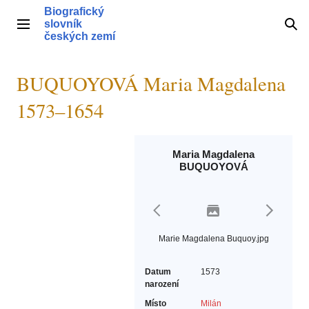
Přeskočit
Biografický
na
slovník
Hlavní menu
Hle
obsah
českých zemí
BUQUOYOVÁ Maria Magdalena
1573–1654
Maria Magdalena
BUQUOYOVÁ
Marie Magdalena Buquoy.jpg
Datum
1573
narození
Místo
Milán