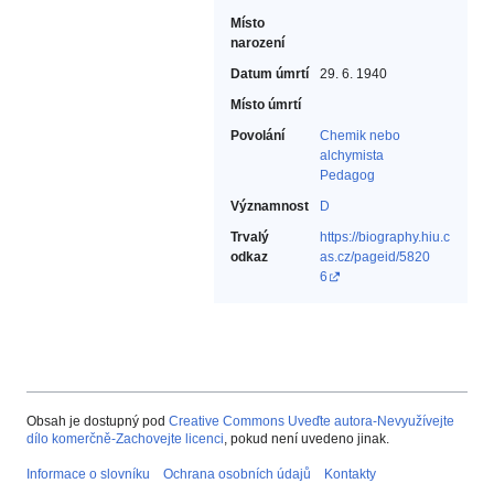
Místo
narození
Datum úmrtí
29. 6. 1940
Místo úmrtí
Povolání
Chemik nebo
alchymista‎
Pedagog‎
Významnost
D
Trvalý
https://biography.hiu.c
odkaz
as.cz/pageid/5820
6
Obsah je dostupný pod
Creative Commons Uveďte autora-Nevyužívejte
dílo komerčně-Zachovejte licenci
, pokud není uvedeno jinak.
Informace o slovníku
Ochrana osobních údajů
Kontakty