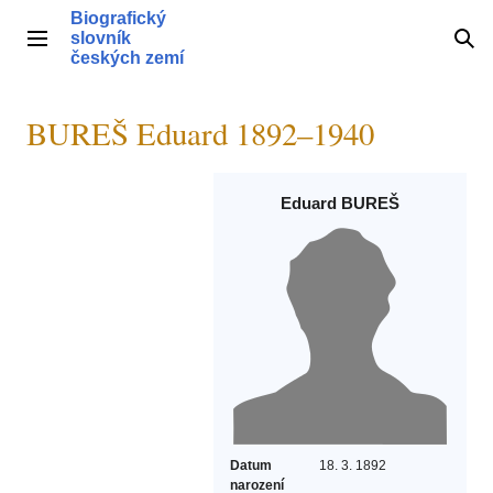
Přeskočit
Biografický
na
slovník
Hlavní menu
Hle
obsah
českých zemí
BUREŠ Eduard 1892–1940
Eduard BUREŠ
Datum
18. 3. 1892
narození