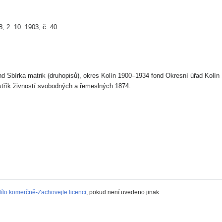
, 2. 10. 1903, č. 40
nd Sbírka matrik (druhopisů), okres Kolín 1900–1934 fond Okresní úřad Kolín
jstřík živností svobodných a řemeslných 1874.
lo komerčně-Zachovejte licenci
, pokud není uvedeno jinak.