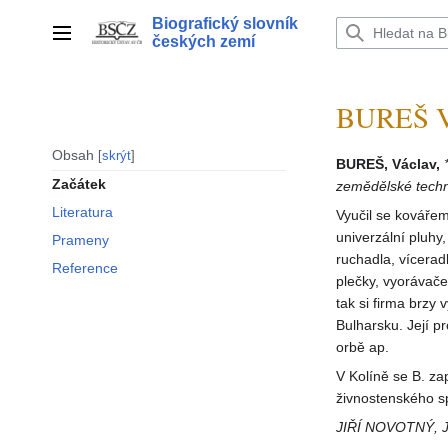
Přeskočit
Biografický slovník
na
Hlavní menu
českých zemí
obsah
BUREŠ V
Obsah
skrýt
BUREŠ, Václav,
Začátek
zemědělské techn
Literatura
Vyučil se kovářem
univerzální pluhy
Prameny
ruchadla, vícerad
Reference
plečky, vyorávače
tak si firma brzy
Bulharsku. Její p
orbě ap.
V Kolíně se B. za
živnostenského sp
JIŘÍ NOVOTNÝ, 