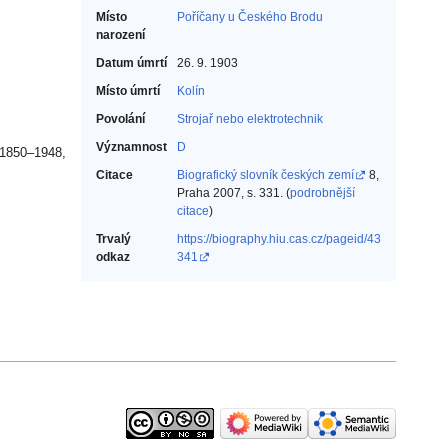
Místo
Poříčany u Českého Brodu
narození
Datum úmrtí
26. 9. 1903
Místo úmrtí
Kolín
Povolání
Strojař nebo elektrotechnik‎
Významnost
D
 1850–1948,
Citace
Biografický slovník českých zemí
8,
Praha 2007, s. 331. (
podrobnější
citace
)
Trvalý
https://biography.hiu.cas.cz/pageid/43
odkaz
341