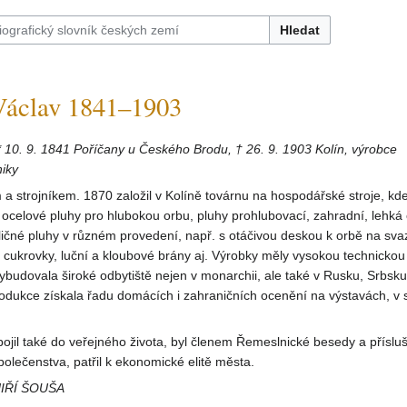
Hledat
áclav 1841–1903
* 10. 9. 1841 Poříčany u Českého Brodu, † 26. 9. 1903 Kolín, výrobce
iky
 a strojníkem. 1870 založil v Kolíně továrnu na hospodářské stroje, kd
, ocelové pluhy pro hlubokou orbu, pluhy prohlubovací, zahradní, lehká
ličné pluhy v různém provedení, např. s otáčivou deskou k orbě na sva
 cukrovky, luční a kloubové brány aj. Výrobky měly vysokou technickou
 vybudovala široké odbytiště nejen v monarchii, ale také v Rusku, Srbsku
rodukce získala řadu domácích i zahraničních ocenění na výstavách, v 
pojil také do veřejného života, byl členem Řemeslnické besedy a přísl
olečenstva, patřil k ekonomické elitě města.
JIŘÍ ŠOUŠA