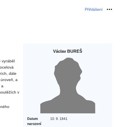
Přihlášení
Osobní 
Václav BUREŠ
e vyráběl
 ocelová
zích, dále
 úroveň, a
 a
soutěžích v
ušného
Datum
10. 9. 1841
narození