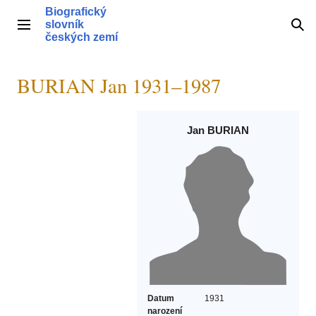
Přeskočit
Biografický
na
slovník
Hlavní menu
Hle
obsah
českých zemí
BURIAN Jan 1931–1987
Jan BURIAN
Datum
1931
narození