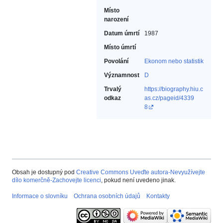
Místo
narození
Datum úmrtí
1987
Místo úmrtí
Povolání
Ekonom nebo statistik‎
Významnost
D
Trvalý
https://biography.hiu.c
odkaz
as.cz/pageid/4339
8
Obsah je dostupný pod
Creative Commons Uveďte autora-Nevyužívejte
dílo komerčně-Zachovejte licenci
, pokud není uvedeno jinak.
Informace o slovníku
Ochrana osobních údajů
Kontakty