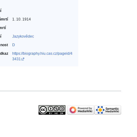
í
úmrtí
1. 10. 1914
mrtí
í
Jazykovědec‎
nost
D
odkaz
https://biography.hiu.cas.cz/pageid/4
3431