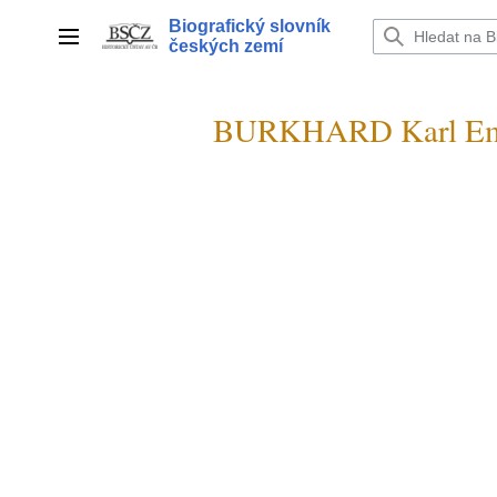
Přeskočit
Biografický slovník
na
Hlavní menu
českých zemí
obsah
BURKHARD Karl Ema