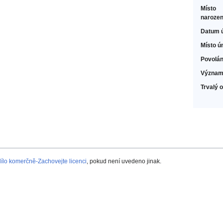
Místo
narozen
Datum 
Místo ú
Povolán
Význam
Trvalý 
lo komerčně-Zachovejte licenci
, pokud není uvedeno jinak.