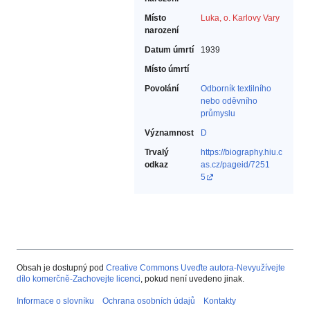
Místo
Luka, o. Karlovy Vary
narození
Datum úmrtí
1939
Místo úmrtí
Povolání
Odborník textilního
nebo oděvního
průmyslu‎
Významnost
D
Trvalý
https://biography.hiu.c
odkaz
as.cz/pageid/7251
5
Obsah je dostupný pod
Creative Commons Uveďte autora-Nevyužívejte
dílo komerčně-Zachovejte licenci
, pokud není uvedeno jinak.
Informace o slovníku
Ochrana osobních údajů
Kontakty