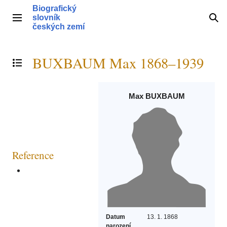
Přeskočit
Biografický
na
slovník
Hlavní menu
Hle
obsah
českých zemí
BUXBAUM Max 1868–1939
Přepnout obsah
Max BUXBAUM
Reference
Datum
13. 1. 1868
narození