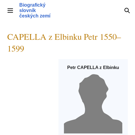
Přeskočit
Biografický
na
slovník
Hlavní menu
Hle
obsah
českých zemí
CAPELLA z Elbinku Petr 1550–
1599
Petr CAPELLA z Elbinku