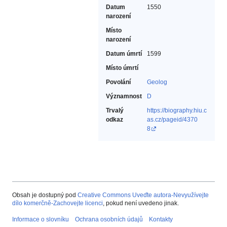
Datum
1550
narození
Místo
narození
Datum úmrtí
1599
Místo úmrtí
Povolání
Geolog‎
Významnost
D
Trvalý
https://biography.hiu.c
odkaz
as.cz/pageid/4370
8
Obsah je dostupný pod
Creative Commons Uveďte autora-Nevyužívejte
dílo komerčně-Zachovejte licenci
, pokud není uvedeno jinak.
Informace o slovníku
Ochrana osobních údajů
Kontakty